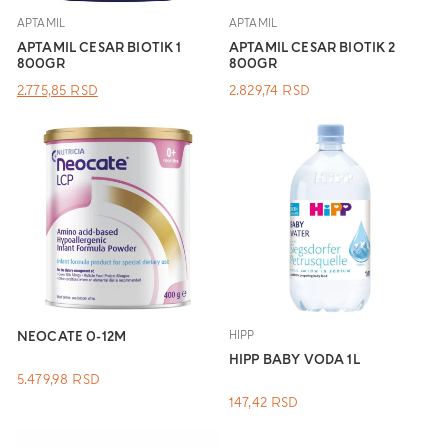
APTAMIL
APTAMIL
APTAMIL CESAR BIOTIK 1
APTAMIL CESAR BIOTIK 2
800GR
800GR
ОРИГИНАЛНА
ТРЕНУТНА
2.775,85
RSD
2.829,74
RSD
ЦЕНА
ЦЕНА
ЈЕ
ЈЕ:
БИЛА:
2.775,85 RSD.
.
NEOCATE 0-12M
HIPP
HIPP BABY VODA 1L
5.479,98
RSD
147,42
RSD