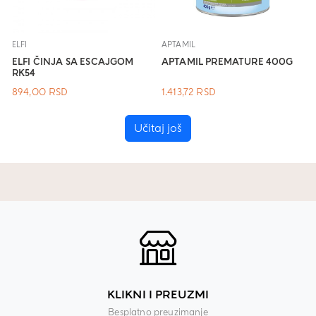
ELFI
APTAMIL
ELFI ČINJA SA ESCAJGOM
APTAMIL PREMATURE 400G
RK54
894,00
RSD
1.413,72
RSD
Učitaj još
KLIKNI I PREUZMI
Besplatno preuzimanje