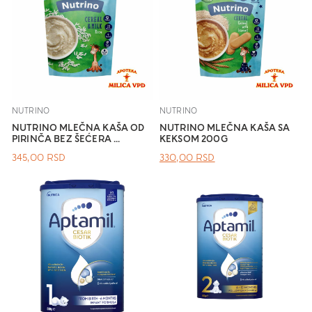
NUTRINO
NUTRINO
NUTRINO MLEČNA KAŠA OD
NUTRINO MLEČNA KAŠA SA
PIRINČA BEZ ŠEĆERA ...
KEKSOM 200G
ОРИГИНАЛНА
ТРЕНУТНА
345,00
RSD
330,00
RSD
ЦЕНА
ЦЕНА
ЈЕ
ЈЕ:
БИЛА:
330,00 RSD.
.