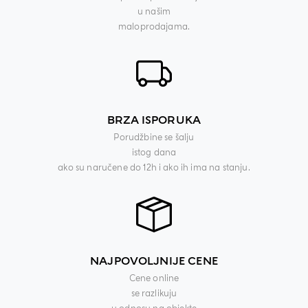
u našim
maloprodajama.
BRZA ISPORUKA
Porudžbine se šalju
istog dana
ako su naručene do 12h i ako ih ima na stanju.
NAJPOVOLJNIJE CENE
Cene online
se razlikuju