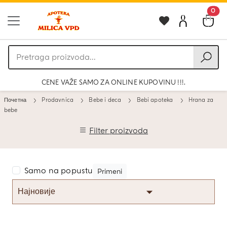
0
Pretraga
proizvoda
CENE VAŽE SAMO ZA ONLINE KUPOVINU !!!.
Почетна
Prodavnica
Bebe i deca
Bebi apoteka
Hrana za
bebe
Filter proizvoda
Samo na popustu
Primeni