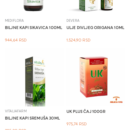
MEDIFLORA
DEVERA
BILJNE KAPI SIKAVICA 100ML
ULJE DIVLJEG ORIGANA 10ML
944,64
RSD
1.524,90
RSD
VITALIAFARM
UK PLUS ČAJ 100GR
BILJNE KAPI SREMUŠA 30ML
975,74
RSD