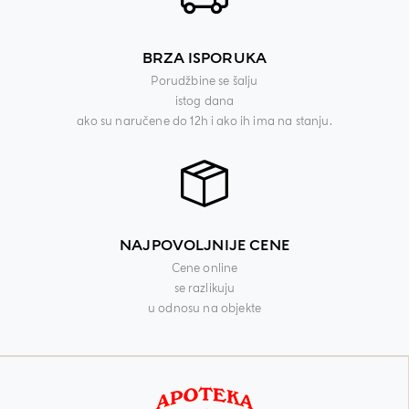
BRZA ISPORUKA
Porudžbine se šalju
istog dana
ako su naručene do 12h i ako ih ima na stanju.
NAJPOVOLJNIJE CENE
Cene online
se razlikuju
u odnosu na objekte