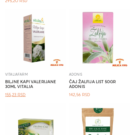
295,20
RSD
VITALIAFARM
ADONIS
BILJNE KAPI VALERIJANE
ČAJ ŽALFIJA LIST 50GR
30ML VITALIA
ADONIS
ОРИГИНАЛНА
ТРЕНУТНА
155,23
RSD
142,56
RSD
ЦЕНА
ЦЕНА
ЈЕ
ЈЕ:
БИЛА:
155,23 RSD.
.