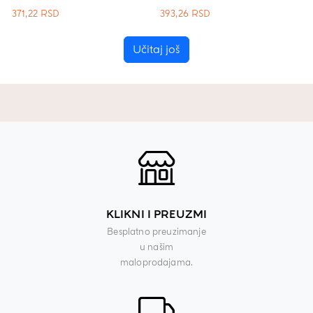
371,22
RSD
393,26
RSD
Učitaj još
KLIKNI I PREUZMI
Besplatno preuzimanje
u našim
maloprodajama.