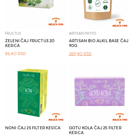
FRUCTUS
ARTISAN PHYTO
ZELENI ČAJ FRUCTUS 20
ARTISAN BIO ALKIL BASE ČAJ
KESICA
90G
ОРИГИНАЛНА
ТРЕНУТНА
86,40
RSD
269,40
RSD
ЦЕНА
ЦЕНА
ЈЕ
ЈЕ:
БИЛА:
269,40 RSD.
.
NONI ČAJ 25 FILTER KESICA
GOTU KOLA ČAJ 25 FILTER
KESICA