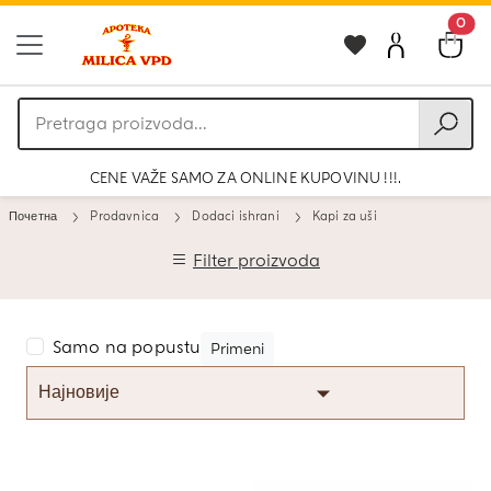
0
Pretraga
proizvoda
CENE VAŽE SAMO ZA ONLINE KUPOVINU !!!.
Почетна
Prodavnica
Dodaci ishrani
Kapi za uši
Filter proizvoda
Samo na popustu
Primeni