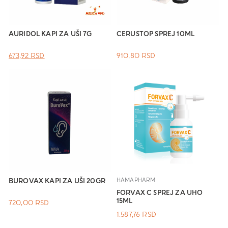
AURIDOL KAPI ZA UŠI 7G
CERUSTOP SPREJ 10ML
ОРИГИНАЛНА
ТРЕНУТНА
673,92
RSD
910,80
RSD
ЦЕНА
ЦЕНА
ЈЕ
ЈЕ:
БИЛА:
673,92 RSD.
.
BUROVAX KAPI ZA UŠI 20GR
HAMAPHARM
FORVAX C SPREJ ZA UHO
15ML
720,00
RSD
1.587,76
RSD