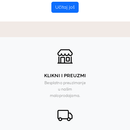
Učitaj još
KLIKNI I PREUZMI
Besplatno preuzimanje
u našim
maloprodajama.