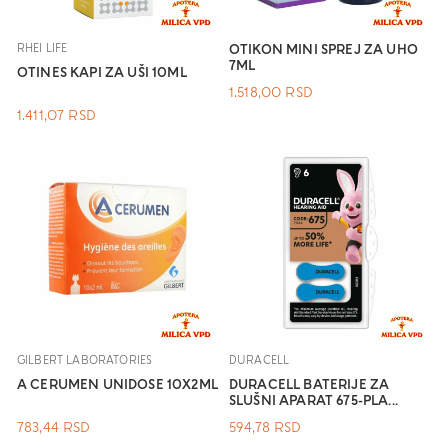
RHEI LIFE
OTIKON MINI SPREJ ZA UHO
7ML
OTINES KAPI ZA UŠI 10ML
1.518,00
RSD
1.411,07
RSD
GILBERT LABORATORIES
DURACELL
A CERUMEN UNIDOSE 10X2ML
DURACELL BATERIJE ZA
SLUŠNI APARAT 675-PLA...
783,44
RSD
594,78
RSD