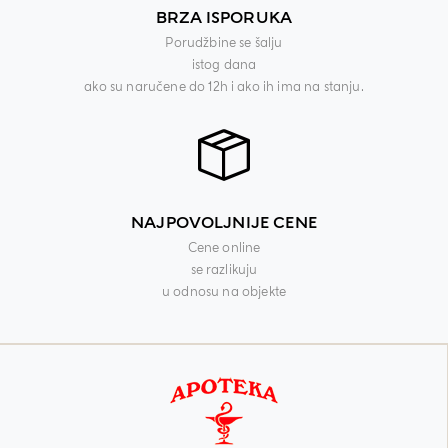
BRZA ISPORUKA
Porudžbine se šalju
istog dana
ako su naručene do 12h i ako ih ima na stanju.
NAJPOVOLJNIJE CENE
Cene online
se razlikuju
u odnosu na objekte