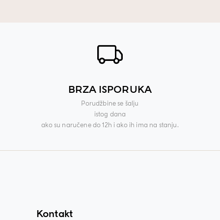
BRZA ISPORUKA
Porudžbine se šalju
istog dana
ako su naručene do 12h i ako ih ima na stanju.
Kontakt