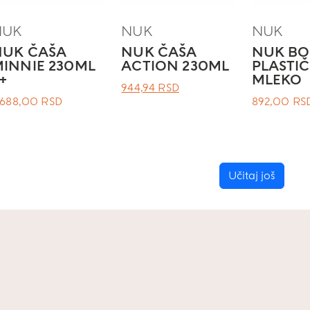
NUK
NUK
NUK
NUK ČAŠA
NUK ČAŠA
NUK B
INNIE 230ML
ACTION 230ML
PLASTI
+
MLEKO
ОРИГИНАЛНА
ТРЕНУТНА
944,94
RSD
.688,00
RSD
892,00
RS
ЦЕНА
ЦЕНА
ЈЕ
ЈЕ:
БИЛА:
944,94 RSD.
.
Učitaj još