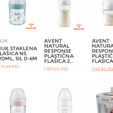
NUK
AVENT
AVENT
NATURAL
NATUR
NUK STAKLENA
RESPONSE
RESPON
LAŠICA NS
PLASTIČNA
PLASTI
20ML, SIL 0-6M
FLAŠICA 2...
FLAŠICA 
.135,44
RSD
ОРИГИНА
1.897,50
RSD
1.142,40
RS
ЦЕНА
ЈЕ
БИЛА:
.