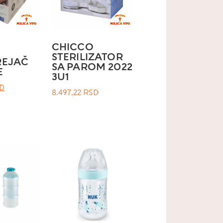
CHICCO
STERILIZATOR
REJAČ
SA PAROM 2022
E
3U1
ЛНА
ТРЕНУТНА
D
8.497,22
RSD
ЦЕНА
ЈЕ:
2.332,44 RSD.