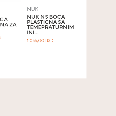
NUK
NUK NS BOCA
OCA
PLASTICNA SA
ČNA ZA
TEMEPRATURNIM
INI...
D
1.055,00
RSD