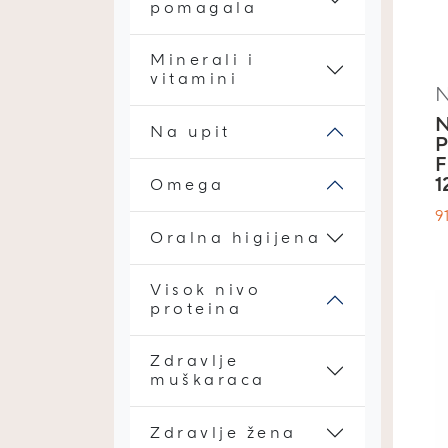
pomagala
Minerali i
vitamini
Na upit
P
F
1
Omega
9
Oralna higijena
Visok nivo
proteina
Zdravlje
muškaraca
Zdravlje žena