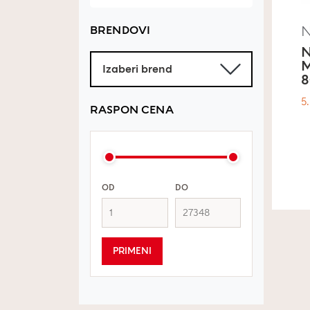
BRENDOVI
M
8
5
RASPON CENA
OD
DO
PRIMENI