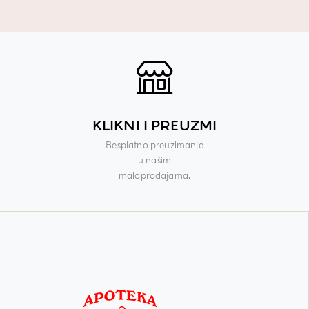
KLIKNI I PREUZMI
Besplatno preuzimanje
u našim
maloprodajama.