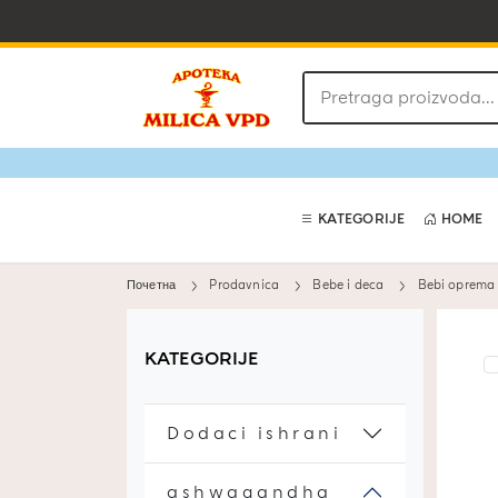
Pretraga
proizvoda
KATEGORIJE
HOME
Почетна
Prodavnica
Bebe i deca
Bebi oprema
KATEGORIJE
Dodaci ishrani
ashwagandha