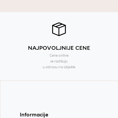
NAJPOVOLJNIJE CENE
Cene online
se razlikuju
u odnosu na objekte
Informacije