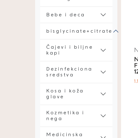
Bebe i deca
bisglycinate+citrate
Čajevi i biljne
kapi
F
Dezinfekciona
1
sredstva
1
Kosa i koža
glave
Kozmetika i
nega
Medicinska