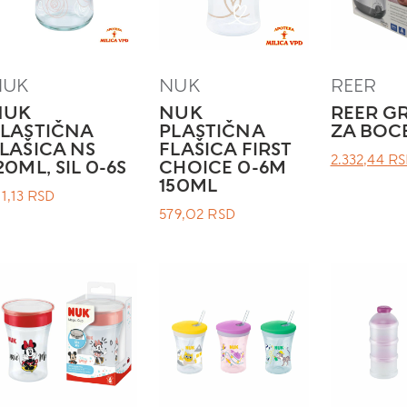
NUK
NUK
REER
NUK
NUK
REER G
LASTIČNA
PLASTIČNA
ZA BOC
LAŠICA NS
FLAŠICA FIRST
ОРИГИНА
2.332,44
RS
20ML, SIL 0-6S
CHOICE 0-6M
150ML
ЦЕНА
11,13
RSD
ЈЕ
579,02
RSD
БИЛА:
.