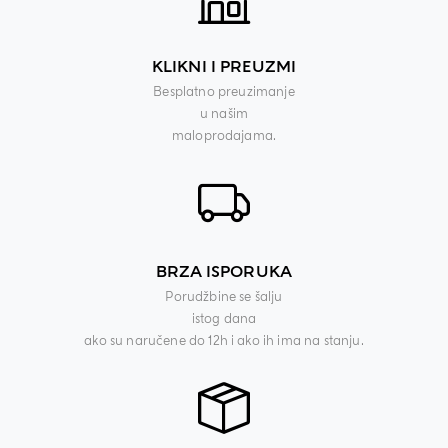
KLIKNI I PREUZMI
Besplatno preuzimanje
u našim
maloprodajama.
BRZA ISPORUKA
Porudžbine se šalju
istog dana
ako su naručene do 12h i ako ih ima na stanju.