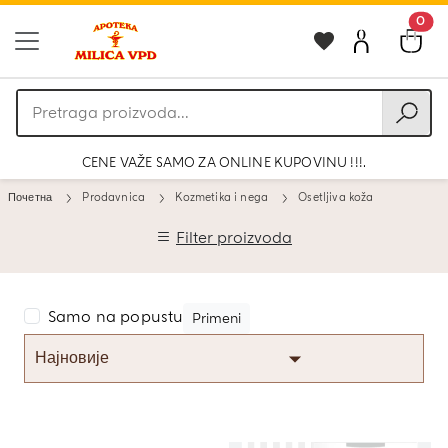
0
Pretraga
proizvoda
CENE VAŽE SAMO ZA ONLINE KUPOVINU !!!.
Почетна
Prodavnica
Kozmetika i nega
Osetljiva koža
Filter proizvoda
Samo na popustu
Primeni