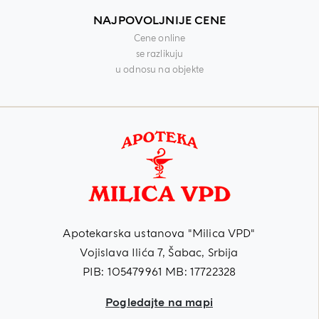
NAJPOVOLJNIJE CENE
Cene online
se razlikuju
u odnosu na objekte
Apotekarska ustanova "Milica VPD"
Vojislava Ilića 7, Šabac, Srbija
PIB: 105479961 MB: 17722328
Pogledajte na mapi