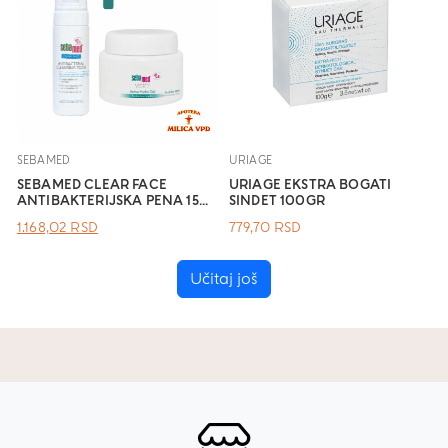
SEBAMED
URIAGE
SEBAMED CLEAR FACE
URIAGE EKSTRA BOGATI
ANTIBAKTERIJSKA PENA 15...
SINDET 100GR
ОРИГИНАЛНА
ТРЕНУТНА
1.168,02
RSD
779,70
RSD
ЦЕНА
ЦЕНА
ЈЕ
ЈЕ:
БИЛА:
1.168,02 RSD.
Učitaj još
.