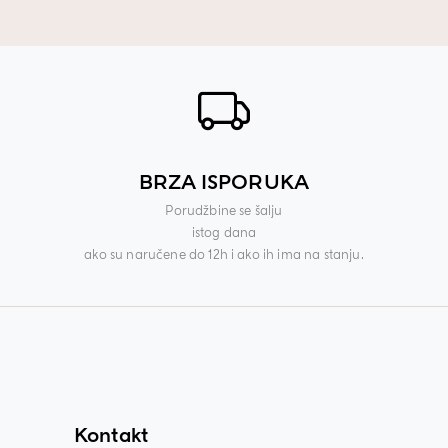
BRZA ISPORUKA
Porudžbine se šalju
istog dana
ako su naručene do 12h i ako ih ima na stanju.
Kontakt