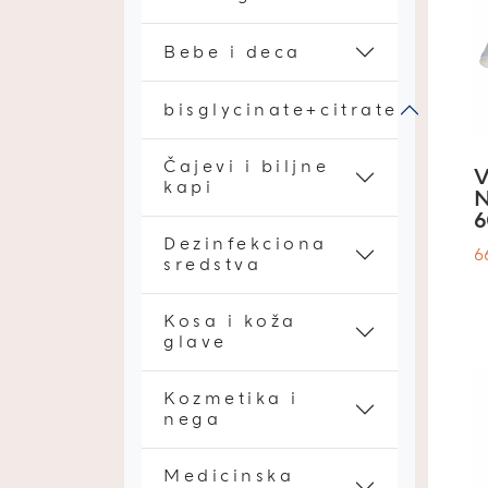
Bebe i deca
bisglycinate+citrate
Čajevi i biljne
kapi
N
6
Dezinfekciona
6
sredstva
Kosa i koža
glave
Kozmetika i
nega
Medicinska