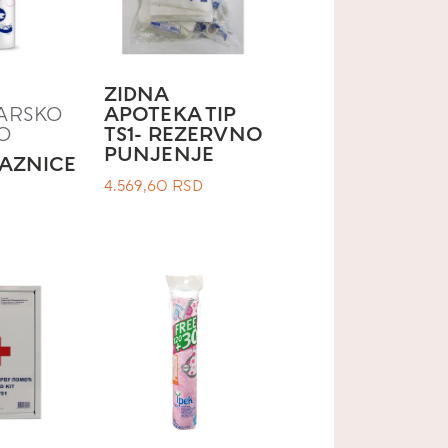
ZIDNA
ARSKO
APOTEKA TIP
O
TS1- REZERVNO
PUNJENJE
LAZNICE
4.569,60
RSD