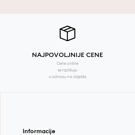
NAJPOVOLJNIJE CENE
Cene online
se razlikuju
u odnosu na objekte
Informacije