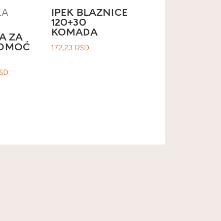
KA
IPEK BLAZNICE
120+30
KOMADA
A ZA
POMOĆ
172,23
RSD
SD