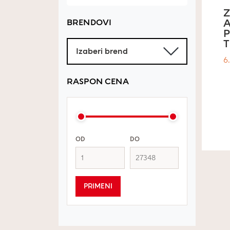
Z
A
BRENDOVI
T
6
RASPON CENA
OD
DO
PRIMENI