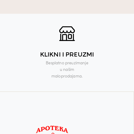
KLIKNI I PREUZMI
Besplatno preuzimanje
u našim
maloprodajama.