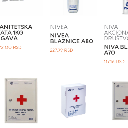
ANITETSKA
NIVEA
NIVA
ATA 1KG
AKCION
NIVEA
AGAVA
DRUŠTV
BLAZNICE A80
NIVA B
72,00
RSD
227,99
RSD
A70
117,16
RSD