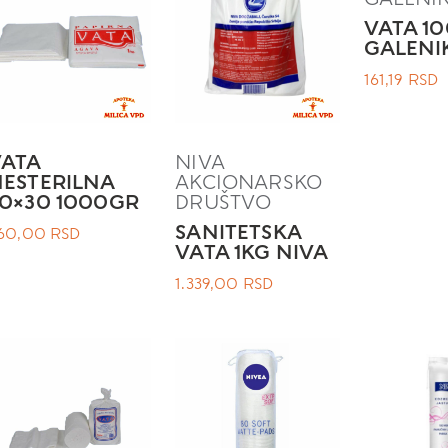
VATA 10
GALENI
161,19
RSD
VATA
NIVA
ESTERILNA
AKCIONARSKO
0×30 1000GR
DRUŠTVO
SANITETSKA
60,00
RSD
VATA 1KG NIVA
1.339,00
RSD