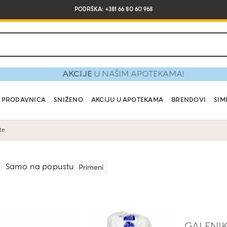
PODRŠKA: +381 66 80 60 968
AKCIJE
U NAŠIM APOTEKAMA!
PRODAVNICA
SNIŽENO
AKCIJU U APOTEKAMA
BRENDOVI
SIM
te
Samo na popustu
Primeni
GALENI