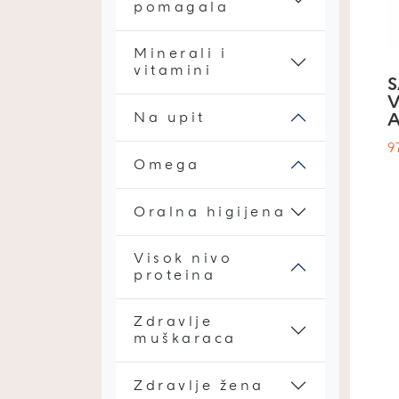
pomagala
Minerali i
vitamini
S
V
Na upit
9
Omega
Oralna higijena
Visok nivo
proteina
Zdravlje
muškaraca
Zdravlje žena