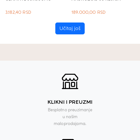
3.182,40
RSD
189.000,00
RSD
Učitaj još
KLIKNI I PREUZMI
Besplatno preuzimanje
u našim
maloprodajama.