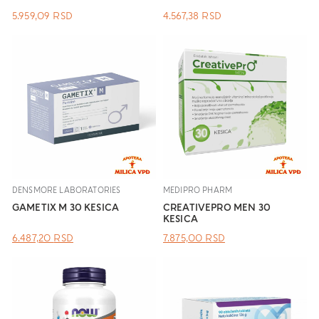
5.959,09
RSD
4.567,38
RSD
DENSMORE LABORATORIES
MEDIPRO PHARM
GAMETIX M 30 KESICA
CREATIVEPRO MEN 30
KESICA
ОРИГИНАЛНА
ТРЕНУТНА
ОРИГИНАЛНА
ТРЕНУТНА
6.487,20
RSD
7.875,00
RSD
ЦЕНА
ЦЕНА
ЦЕНА
ЦЕНА
ЈЕ
ЈЕ:
ЈЕ
ЈЕ:
БИЛА:
6.487,20 RSD.
БИЛА:
7.875,00 RSD.
.
.