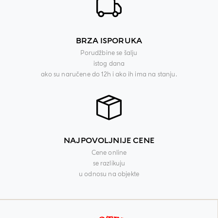
BRZA ISPORUKA
Porudžbine se šalju
istog dana
ako su naručene do 12h i ako ih ima na stanju.
NAJPOVOLJNIJE CENE
Cene online
se razlikuju
u odnosu na objekte