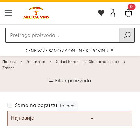
0
Pretraga
proizvoda
CENE VAŽE SAMO ZA ONLINE KUPOVINU !!!.
Почетна
Prodavnica
Dodaci ishrani
Stomačne tegobe
Zatvor
Filter proizvoda
Samo na popustu
Primeni