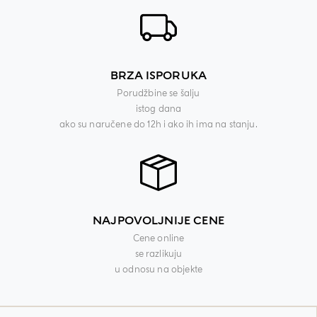
BRZA ISPORUKA
Porudžbine se šalju
istog dana
ako su naručene do 12h i ako ih ima na stanju.
NAJPOVOLJNIJE CENE
Cene online
se razlikuju
u odnosu na objekte