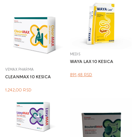
MEDIS
WAYA LAX 10 KESICA
VEMAX PHARMA
ОРИГИНАЛНА
ТРЕНУТНА
891,48
RSD
CLEANMAX 10 KESICA
ЦЕНА
ЦЕНА
ЈЕ
ЈЕ:
БИЛА:
891,48 RSD.
1.242,00
RSD
.