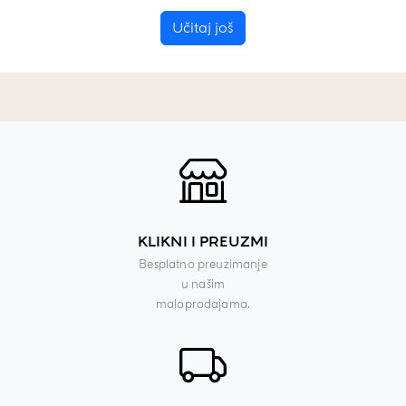
Učitaj još
KLIKNI I PREUZMI
Besplatno preuzimanje
u našim
maloprodajama.