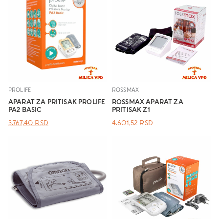
PROLIFE
ROSSMAX
APARAT ZA PRITISAK PROLIFE
ROSSMAX APARAT ZA
PA2 BASIC
PRITISAK Z1
ОРИГИНАЛНА
ТРЕНУТНА
3.767,40
RSD
4.601,52
RSD
ЦЕНА
ЦЕНА
ЈЕ
ЈЕ:
БИЛА:
3.767,40 RSD.
.