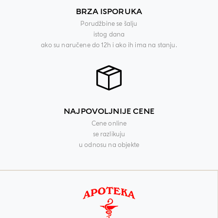
BRZA ISPORUKA
Porudžbine se šalju
istog dana
ako su naručene do 12h i ako ih ima na stanju.
NAJPOVOLJNIJE CENE
Cene online
se razlikuju
u odnosu na objekte