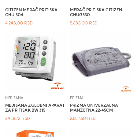
CITIZEN MERAČ PRITISKA
MERAČ PRITISKA CITIZEN
CHU 304
CHUG330
4.248,00
RSD
5.688,00
RSD
MEDISANA
PRIZMA
MEDISANA ZGLOBNI APARAT
PRIZMA UNIVERZALNA
ZA PRITISAK BW 315
MANŽETNA 22-45CM
2.958,72
RSD
2.587,50
RSD