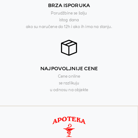
BRZA ISPORUKA
Porudžbine se šalju
istog dana
ako su naručene do 12h i ako ih ima na stanju.
NAJPOVOLJNIJE CENE
Cene online
se razlikuju
u odnosu na objekte