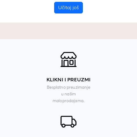
Učitaj još
KLIKNI I PREUZMI
Besplatno preuzimanje
u našim
maloprodajama.