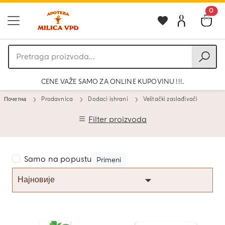
0
Pretraga
proizvoda
CENE VAŽE SAMO ZA ONLINE KUPOVINU !!!.
Почетна
Prodavnica
Dodaci ishrani
Veštački zaslađivači
Filter proizvoda
Samo na popustu
Primeni