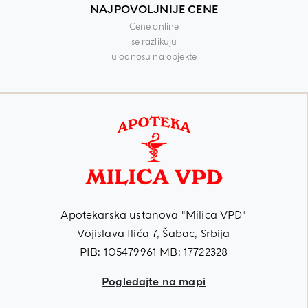
NAJPOVOLJNIJE CENE
Cene online
se razlikuju
u odnosu na objekte
Apotekarska ustanova "Milica VPD"
Vojislava Ilića 7, Šabac, Srbija
PIB: 105479961 MB: 17722328
Pogledajte na mapi