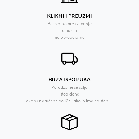
KLIKNI I PREUZMI
Besplatno preuzimanje
u našim
maloprodajama.
BRZA ISPORUKA
Porudžbine se šalju
istog dana
ako su naručene do 12h i ako ih ima na stanju.