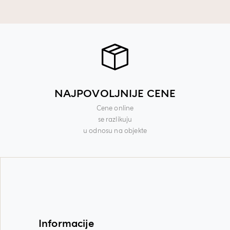
NAJPOVOLJNIJE CENE
Cene online
se razlikuju
u odnosu na objekte
Informacije