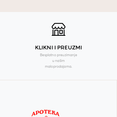
KLIKNI I PREUZMI
Besplatno preuzimanje
u našim
maloprodajama.