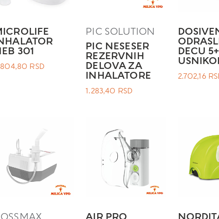
ICROLIFE
PIC SOLUTION
DOSIVE
INHALATOR
ODRASLE
PIC NESESER
EB 301
DECU 5+
REZERVNIH
USNIK
DELOVA ZA
.804,80
RSD
INHALATORE
2.702,16
RS
1.283,40
RSD
ROSSMAX
AIR PRO
NORDIT