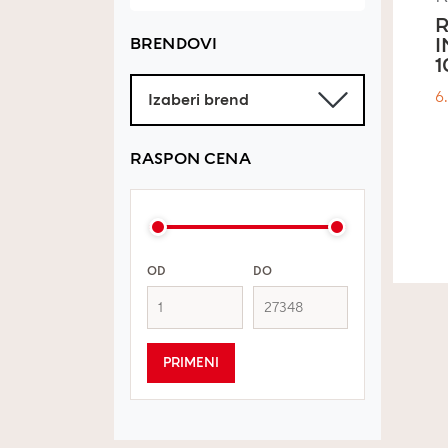
I
BRENDOVI
1
6
RASPON CENA
OD
DO
PRIMENI