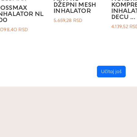
DŽEPNI MESH
KOMPRE
ROSSMAX
INHALATOR
INHALA
NHALATOR NL
DECU ...
00
5.659,28
RSD
4.139,52
RS
.098,40
RSD
Učitaj još