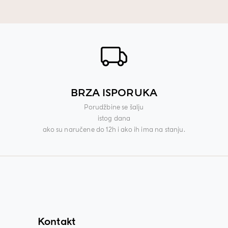
BRZA ISPORUKA
Porudžbine se šalju
istog dana
ako su naručene do 12h i ako ih ima na stanju.
Kontakt