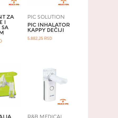
NT ZA
PIC SOLUTION
 I
PIC INHALATOR
 SA
KAPPY DEČIJI
OM
5.882,25
RSD
D
ALIA
R&B MEDICAL