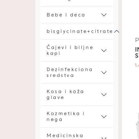
Bebe i deca
bisglycinate+citrate
Čajevi i biljne
I
kapi
S
1
Dezinfekciona
sredstva
Kosa i koža
glave
Kozmetika i
nega
Medicinska