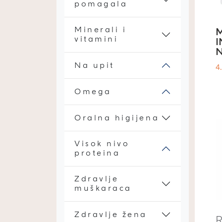
pomagala
Minerali i
M
vitamini
N
Na upit
4
Omega
Oralna higijena
Visok nivo
proteina
Zdravlje
muškaraca
Zdravlje žena