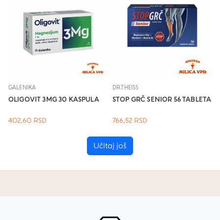
.
GALENIKA
DR.THEISS
OLIGOVIT 3MG 30 KASPULA
STOP GRČ SENIOR 56 TABLETA
402,60
RSD
766,52
RSD
Učitaj još