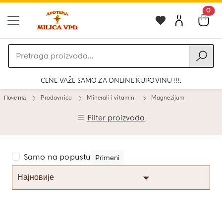
0
Pretraga
proizvoda
CENE VAŽE SAMO ZA ONLINE KUPOVINU !!!.
Почетна
Prodavnica
Minerali i vitamini
Magnezijum
Filter proizvoda
Samo na popustu
Primeni