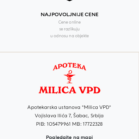
NAJPOVOLJNIJE CENE
Cene online
se razlikuju
u odnosu na objekte
Apotekarska ustanova "Milica VPD"
Vojislava Ilića 7, Šabac, Srbija
PIB: 105479961 MB: 17722328
Pogledajte na mapi