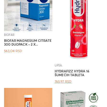
BIOFAR
BIOFAR MAGNESIUM CITRATE
300 DUOPACK – 2 X...
563,04
RSD
UPSA
HYDRAFIZZ HYDRA 16
ŠUMEĆIH TABLETA
ОРИГИНАЛНА
ТРЕНУТНА
765,97
RSD
ЦЕНА
ЦЕНА
ЈЕ
ЈЕ:
БИЛА:
765,97 RSD.
.