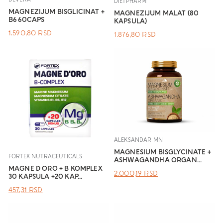
DIETPHARM
MAGNEZIJUM BISGLICINAT +
MAGNEZIJUM MALAT (80
B6 60CAPS
KAPSULA)
1.590,80
RSD
1.876,80
RSD
ALEKSANDAR MN
MAGNESIUM BISGLYCINATE +
FORTEX NUTRACEUTICALS
ASHWAGANDHA ORGAN...
MAGNE D ORO + B KOMPLEX
ОРИГИНАЛНА
ТРЕНУТНА
2.000,19
RSD
30 KAPSULA +20 KAP...
ЦЕНА
ЦЕНА
ОРИГИНАЛНА
ТРЕНУТНА
457,31
RSD
ЈЕ
ЈЕ:
ЦЕНА
ЦЕНА
БИЛА:
2.000,19 RSD.
ЈЕ
ЈЕ:
.
БИЛА:
457,31 RSD.