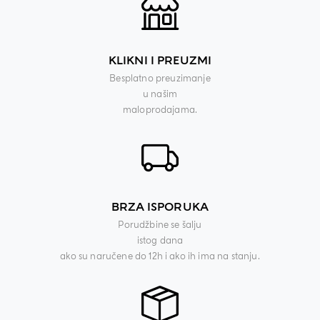
KLIKNI I PREUZMI
Besplatno preuzimanje
u našim
maloprodajama.
BRZA ISPORUKA
Porudžbine se šalju
istog dana
ako su naručene do 12h i ako ih ima na stanju.