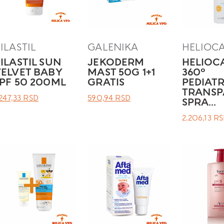
ILASTIL
GALENIKA
HELIOC
ILASTIL SUN
JEKODERM
HELIOC
ELVET BABY
MAST 50G 1+1
360º
PF 50 200ML
GRATIS
PEDIATR
TRANSP
РИГИНАЛНА
ТРЕНУТНА
ОРИГИНАЛНА
ТРЕНУТНА
.247,33
RSD
590,94
RSD
SPRA...
ЕНА
ЦЕНА
ЦЕНА
ЦЕНА
2.206,13
RS
Е
ЈЕ:
ЈЕ
ЈЕ:
ИЛА:
1.247,33 RSD.
БИЛА:
590,94 RSD.
.