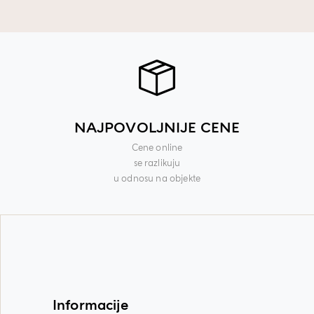
NAJPOVOLJNIJE CENE
Cene online
se razlikuju
u odnosu na objekte
Informacije