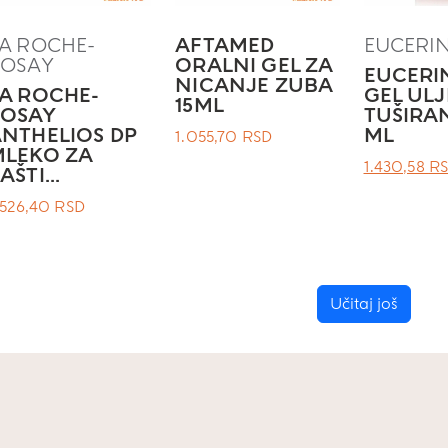
A ROCHE-
AFTAMED
EUCERI
POSAY
ORALNI GEL ZA
EUCERI
NICANJE ZUBA
A ROCHE-
GEL ULJ
15ML
POSAY
TUŠIRA
NTHELIOS DP
ML
1.055,70
RSD
MLEKO ZA
ОРИГИНА
1.430,58
R
AŠTI...
ЦЕНА
.526,40
RSD
ЈЕ
БИЛА:
.
Učitaj još