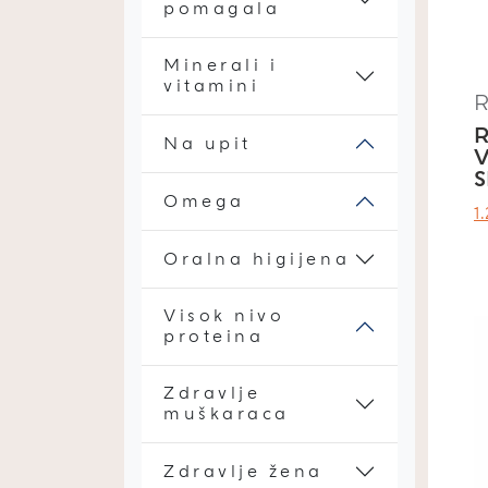
pomagala
Minerali i
vitamini
R
R
Na upit
V
S
Omega
О
1
Ц
Oralna higijena
Ј
Б
Visok nivo
.
proteina
Zdravlje
muškaraca
Zdravlje žena