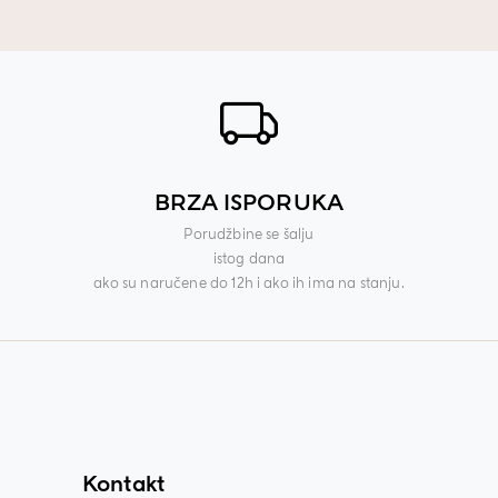
BRZA ISPORUKA
Porudžbine se šalju
istog dana
ako su naručene do 12h i ako ih ima na stanju.
Kontakt