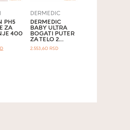
N
DERMEDIC
N PH5
DERMEDIC
E ZA
BABY ULTRA
NJE 400
BOGATI PUTER
ZA TELO 2...
ЛНА
ТРЕНУТНА
SD
2.553,60
RSD
ЦЕНА
ЈЕ:
1.430,58 RSD.