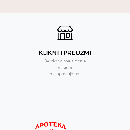
KLIKNI I PREUZMI
Besplatno preuzimanje
u našim
maloprodajama.