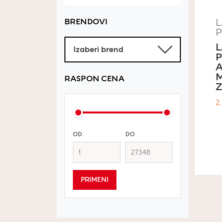
L
BRENDOVI
L
A
RASPON CENA
Z
2
OD
DO
PRIMENI