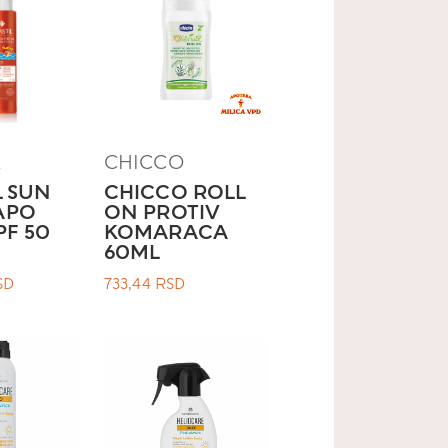
L
CHICCO
L SUN
CHICCO ROLL
APO
ON PROTIV
PF 50
KOMARACA
60ML
SD
733,44
RSD