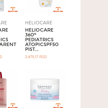
ARE
HELIOCARE
ARE
HELIOCARE
360º
ICS
PEDIATRICS
ARENT
ATOPICSPF50
PIST...
D
2.475,17
RSD