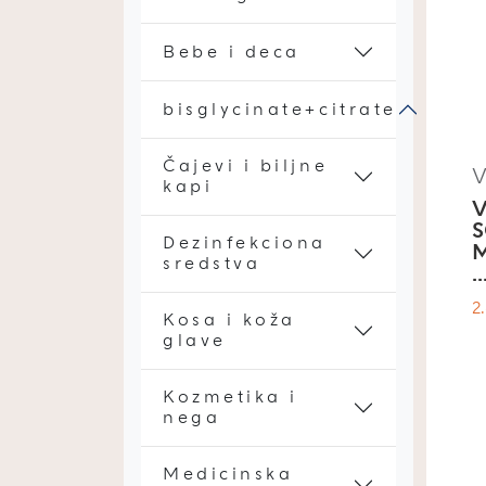
Bebe i deca
bisglycinate+citrate
Čajevi i biljne
V
kapi
V
S
Dezinfekciona
M
sredstva
..
2
Kosa i koža
glave
Kozmetika i
nega
Medicinska