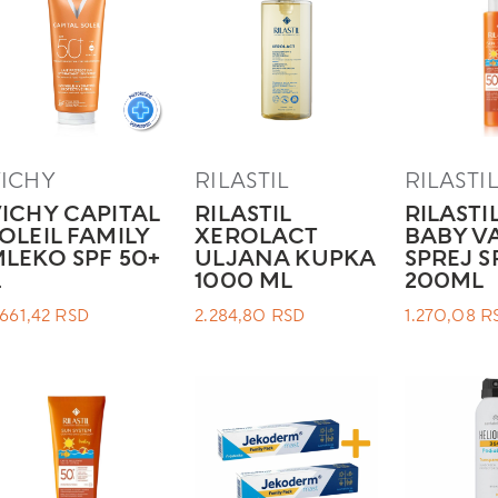
ICHY
RILASTIL
RILASTI
ICHY CAPITAL
RILASTIL
RILASTI
OLEIL FAMILY
XEROLACT
BABY V
LEKO SPF 50+
ULJANA KUPKA
SPREJ S
.
1000 ML
200ML
.661,42
RSD
2.284,80
RSD
1.270,08
R