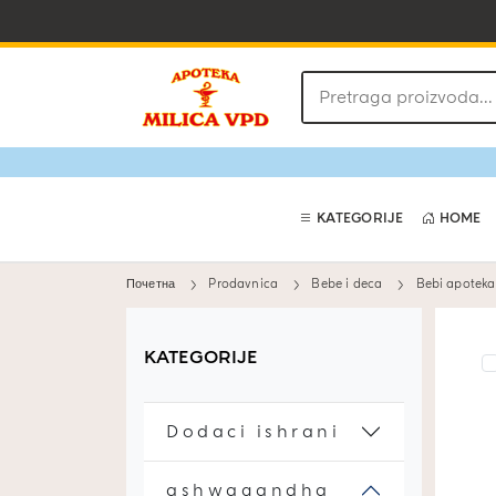
Pretraga
proizvoda
KATEGORIJE
HOME
Почетна
Prodavnica
Bebe i deca
Bebi apoteka
KATEGORIJE
Dodaci ishrani
ashwagandha