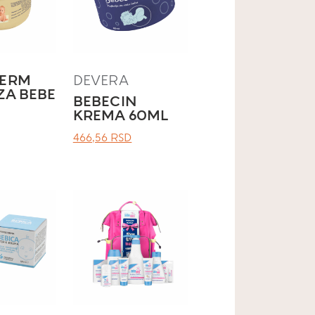
DERM
DEVERA
ZA BEBE
BEBECIN
KREMA 60ML
ОРИГИНАЛНА
ТРЕНУТНА
466,56
RSD
ЦЕНА
ЦЕНА
ЈЕ
ЈЕ:
БИЛА:
466,56 RSD.
.