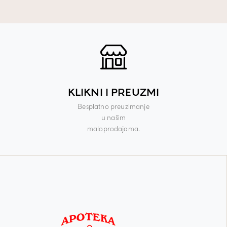
KLIKNI I PREUZMI
Besplatno preuzimanje
u našim
maloprodajama.