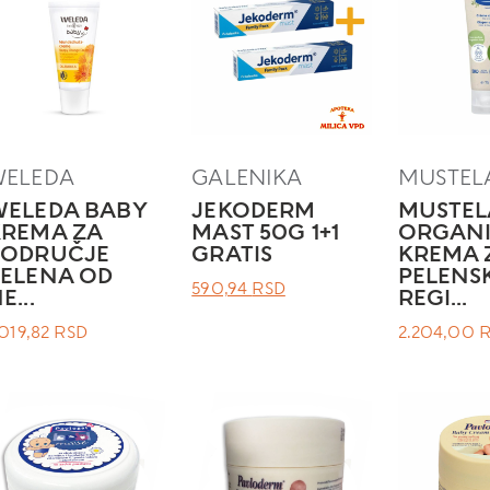
WELEDA
GALENIKA
MUSTEL
WELEDA BABY
JEKODERM
MUSTEL
KREMA ZA
MAST 50G 1+1
ORGAN
PODRUČJE
GRATIS
KREMA 
ELENA OD
PELENS
ОРИГИНАЛНА
ТРЕНУТНА
590,94
RSD
E...
REGI...
ЦЕНА
ЦЕНА
.019,82
RSD
2.204,00
ЈЕ
ЈЕ:
БИЛА:
590,94 RSD.
.