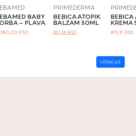
SEBAMED
PRIMEDERMA
PRIMED
SEBAMED BABY
BEBICA ATOPIK
BEBICA 
ORBA – PLAVA
BALZAM 50ML
KREMA 
ОРИГИНАЛНА
ТРЕНУТНА
.380,00
RSD
851,14
RSD
819,31
RSD
ЦЕНА
ЦЕНА
ЈЕ
ЈЕ:
БИЛА:
851,14 RSD.
Učitaj još
.