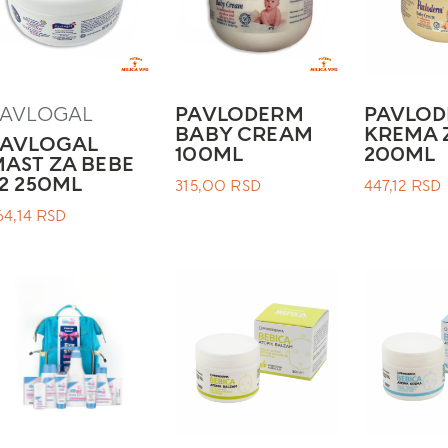
PAVLOGAL
PAVLODERM
PAVLO
BABY CREAM
KREMA 
PAVLOGAL
100ML
200ML
AST ZA BEBE
2 250ML
315,00
RSD
447,12
RSD
64,14
RSD