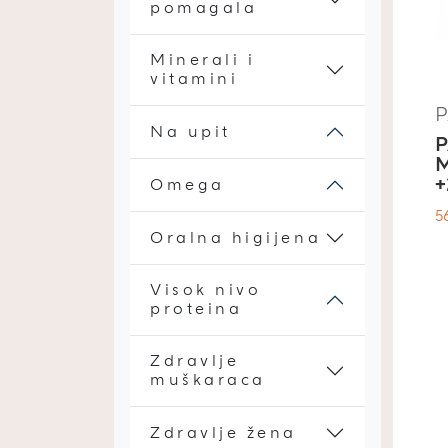
pomagala
Minerali i
vitamini
Na upit
M
+
Omega
5
Oralna higijena
Visok nivo
proteina
Zdravlje
muškaraca
Zdravlje žena