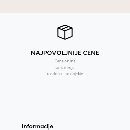
NAJPOVOLJNIJE CENE
Cene online
se razlikuju
u odnosu na objekte
Informacije