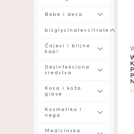
Bebe i deca
bisglycinate+citrate
Čajevi i biljne
kapi
Dezinfekciona
sredstva
P
N
Kosa i koža
1
glave
Kozmetika i
nega
Medicinska