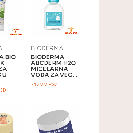
A
BIODERMA
A BIO
BIODERMA
IK
ABCDERM H2O
ZA
MICELARNA
KU
VODA ZA VEO...
945,00
RSD
RSD