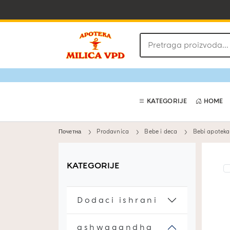
Pretraga
proizvoda
KATEGORIJE
HOME
Почетна
Prodavnica
Bebe i deca
Bebi apoteka
KATEGORIJE
Dodaci ishrani
ashwagandha