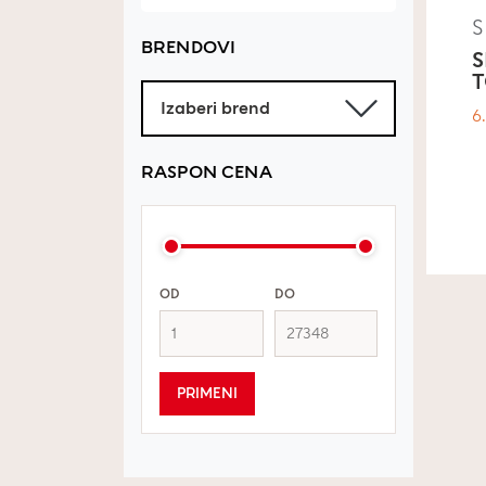
BRENDOVI
T
6
RASPON CENA
OD
DO
PRIMENI