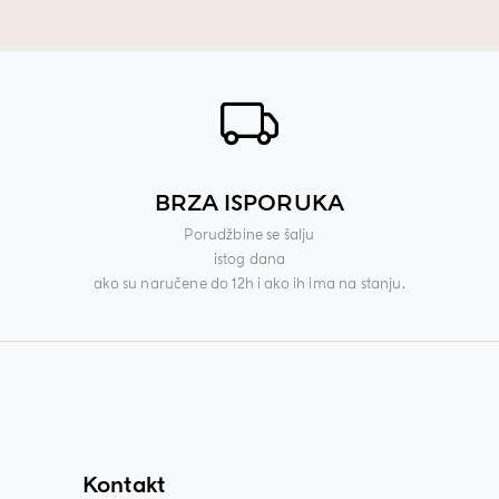
BRZA ISPORUKA
Porudžbine se šalju
istog dana
ako su naručene do 12h i ako ih ima na stanju.
Kontakt