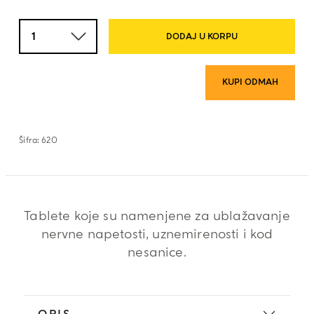
Količina
DODAJ U KORPU
KUPI ODMAH
Šifra:
620
Tablete koje su namenjene za ublažavanje
nervne napetosti, uznemirenosti i kod
nesanice.
OPIS