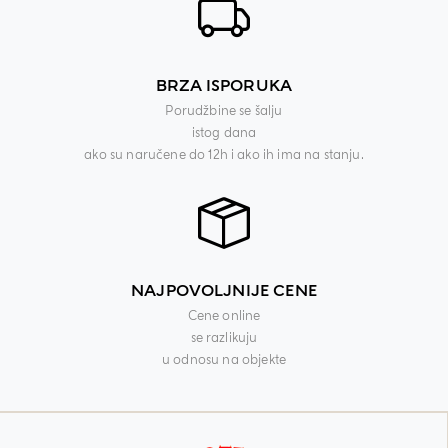
BRZA ISPORUKA
Porudžbine se šalju
istog dana
ako su naručene do 12h i ako ih ima na stanju.
NAJPOVOLJNIJE CENE
Cene online
se razlikuju
u odnosu na objekte