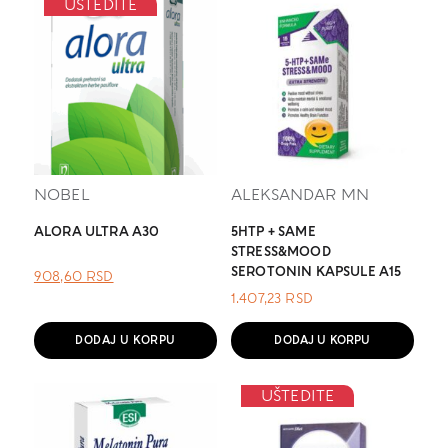
UŠTEDITE
NOBEL
ALEKSANDAR MN
ALORA ULTRA A30
5HTP + SAME
STRESS&MOOD
SEROTONIN KAPSULE A15
ОРИГИНАЛНА
ТРЕНУТНА
908,60
RSD
ЦЕНА
ЦЕНА
1.407,23
RSD
ЈЕ
ЈЕ:
БИЛА:
908,60 RSD.
DODAJ U KORPU
DODAJ U KORPU
.
UŠTEDITE