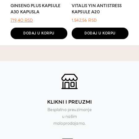
GINSENG PLUS KAPSULE
VITALIS YIN ANTISTRESS
A30 KAPUSLA
KAPSULE A20
ОРИГИНАЛНА
ТРЕНУТНА
719,40
RSD
1.542,56
RSD
ЦЕНА
ЦЕНА
ЈЕ
ЈЕ:
DODAJ U KORPU
DODAJ U KORPU
БИЛА:
719,40 RSD.
.
KLIKNI I PREUZMI
Besplatno preuzimanje
u našim
maloprodajama.