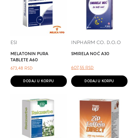
ESI
INPHARM CO. D.O.O
MELATONIN PURA
SMIRELA NOĆ A30
TABLETE A60
ОРИГИНАЛНА
ТРЕНУТНА
607,55
RSD
673,48
RSD
ЦЕНА
ЦЕНА
ЈЕ
ЈЕ:
DODAJ U KORPU
DODAJ U KORPU
БИЛА:
607,55 RSD.
.