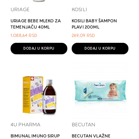
URIAGE
KOSILI
URIAGE BEBE MLEKO ZA
KOSILI BABY ŠAMPON
TEMENJAČU 40ML
PLAVI 200ML
1.088,64
RSD
269,09
RSD
DODAJ U KORPU
DODAJ U KORPU
4U PHARMA
BECUTAN
BIMUNAL IMUNO SIRUP
BECUTAN VLAŽNE