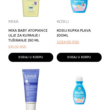
MIXA
KOSILI
MIXA BABY ATOPIANCE
KOSILI KUPKA PLAVA
ULJE ZA KUPANJE I
200ML
TUŠIRANJE 250 ML
ОРИГИНАЛНА
ТРЕНУТНА
3.024,00
RSD
ЦЕНА
ЦЕНА
533,02
RSD
ЈЕ
ЈЕ:
БИЛА:
3.024,00 RSD.
DODAJ U KORPU
DODAJ U KORPU
.