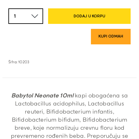
Količina
DODAJ U KORPU
KUPI ODMAH
Šifra:
10203
Babytol Neonate 10ml
kapi obogaćena sa
Lactobacillus acidophilus, Lactobacillus
reuteri, Bifidobacterium infantis,
Bifidobacterium bifidum, Bifidobacterium
breve, koje normalizuju crevnu floru kod
prevremeno rođenih beba. Preporučuju se