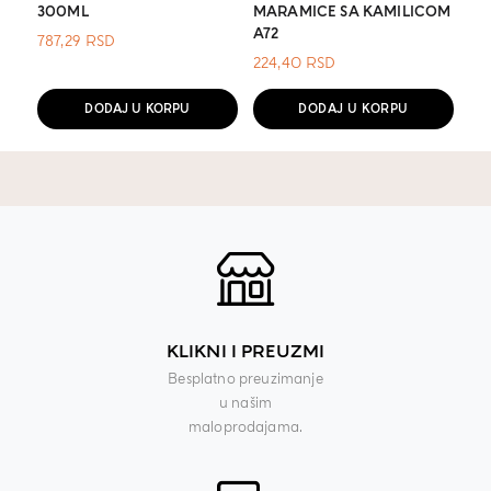
300ML
MARAMICE SA KAMILICOM
A72
787,29
RSD
224,40
RSD
DODAJ U KORPU
DODAJ U KORPU
KLIKNI I PREUZMI
Besplatno preuzimanje
u našim
maloprodajama.