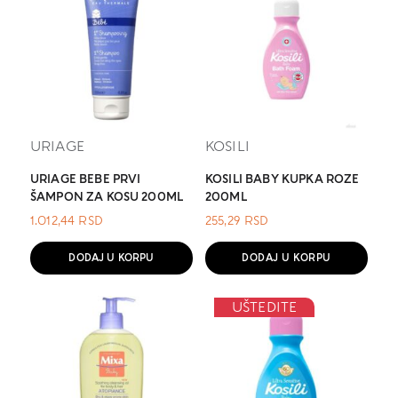
URIAGE
KOSILI
URIAGE BEBE PRVI
KOSILI BABY KUPKA ROZE
ŠAMPON ZA KOSU 200ML
200ML
1.012,44
RSD
255,29
RSD
DODAJ U KORPU
DODAJ U KORPU
UŠTEDITE