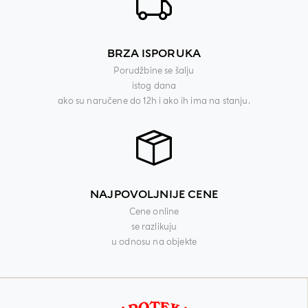
BRZA ISPORUKA
Porudžbine se šalju
istog dana
ako su naručene do 12h i ako ih ima na stanju.
NAJPOVOLJNIJE CENE
Cene online
se razlikuju
u odnosu na objekte