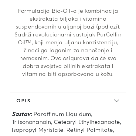
Formulacija Bio-Oil-a je kombinacija
ekstrakata biljaka i vitamina
suspendovanih u uljanoj bazi (podlozi).
Sadrži revolucionarni sastojak PurCellin
Oil™, koji menja uljanu konzistenciju,
čineći ga laganim za nanošenje i
nemasnim. Ovo osigurava da će sva
dobra svojstva biljnih ekstrakata i
vitamina biti apsorbovana u kožu.
OPIS
Sastav:
Paraffinum Liquidum,
Triisononanoin, Cetearyl Ethylhexanoate,
Isopropyl Myristate, Retinyl Palmitate,