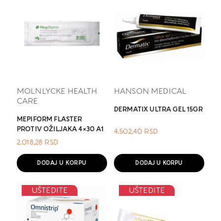
MOLNLYCKE HEALTH
HANSON MEDICAL
CARE
DERMATIX ULTRA GEL 15GR
MEPIFORM FLASTER
PROTIV OŽILJAKA 4×30 A1
4.502,40
RSD
2.018,28
RSD
DODAJ U KORPU
DODAJ U KORPU
UŠTEDITE
UŠTEDITE