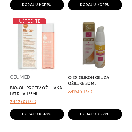
DODAJ U KORPU
DODAJ U KORPU
UŠTEDITE
CEUMED
C-EX SILIKON GEL ZA
OŽILJKE 30ML
BIO-OIL PROTIV OŽILJAKA
2.419,89
RSD
I STRIJA 125ML
ОРИГИНАЛНА
ТРЕНУТНА
2.442,00
RSD
ЦЕНА
ЦЕНА
ЈЕ
ЈЕ:
DODAJ U KORPU
DODAJ U KORPU
БИЛА:
2.442,00 RSD.
.