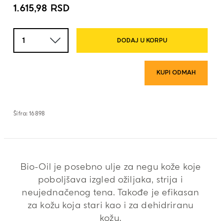
1.615,98
RSD
Količina
DODAJ U KORPU
KUPI ODMAH
Šifra:
16898
Bio-Oil je posebno ulje za negu kože koje
poboljšava izgled ožiljaka, strija i
neujednačenog tena. Takođe je efikasan
za kožu koja stari kao i za dehidriranu
kožu.