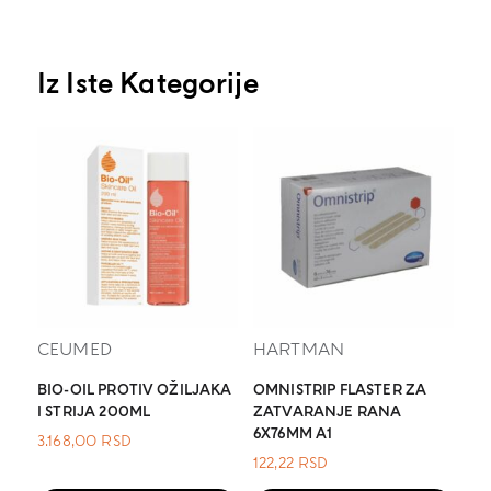
Iz Iste Kategorije
CEUMED
HARTMAN
BIO-OIL PROTIV OŽILJAKA
OMNISTRIP FLASTER ZA
I STRIJA 200ML
ZATVARANJE RANA
6X76MM A1
3.168,00
RSD
122,22
RSD