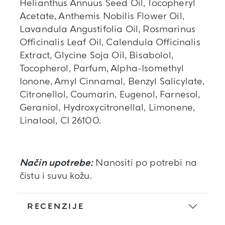
Helianthus Annuus Seed Oil, Tocopheryl
Acetate, Anthemis Nobilis Flower Oil,
Lavandula Angustifolia Oil, Rosmarinus
Officinalis Leaf Oil, Calendula Officinalis
Extract, Glycine Soja Oil, Bisabolol,
Tocopherol, Parfum, Alpha-Isomethyl
Ionone, Amyl Cinnamal, Benzyl Salicylate,
Citronellol, Coumarin, Eugenol, Farnesol,
Geraniol, Hydroxycitronellal, Limonene,
Linalool, CI 26100.
Način upotrebe:
Nanositi po potrebi na
čistu i suvu kožu.
RECENZIJE