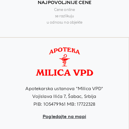
NAJPOVOLJNIJE CENE
Cene online
se razlikuju
u odnosu na objekte
Apotekarska ustanova "Milica VPD"
Vojislava Ilića 7, Šabac, Srbija
PIB: 105479961 MB: 17722328
Pogledajte na mapi