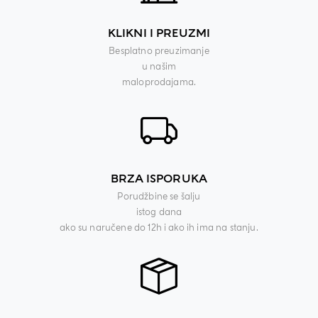
KLIKNI I PREUZMI
Besplatno preuzimanje
u našim
maloprodajama.
BRZA ISPORUKA
Porudžbine se šalju
istog dana
ako su naručene do 12h i ako ih ima na stanju.