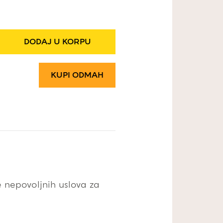
DODAJ U KORPU
KUPI ODMAH
e nepovoljnih uslova za