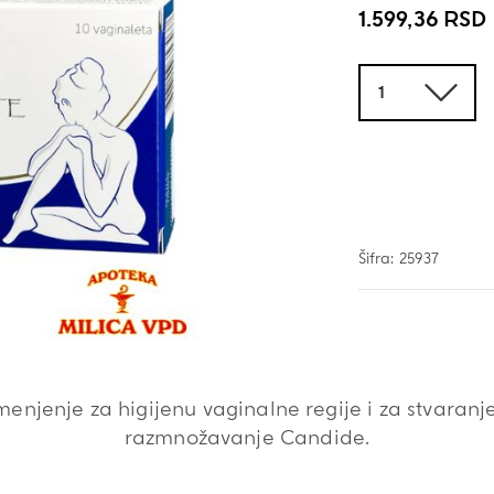
1.599,36
RSD
Količina
Šifra:
25937
enjenje za higijenu vaginalne regije i za stvaranj
razmnožavanje Candide.