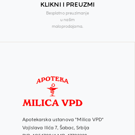
KLIKNI I PREUZMI
Besplatno preuzimanje
u našim
maloprodajama.
Apotekarska ustanova "Milica VPD"
Vojislava Ilića 7, Šabac, Srbija