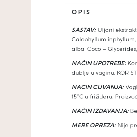
OPIS
SASTAV:
Uljani ekstrak
Calophyllum inphyllum, 
alba, Coco – Glycerides,
NAČIN UPOTREBE:
Kor
dublje u vaginu. KOR
NACIN CUVANJA:
Vagi
15°C u frižideru. Proizv
NAČIN IZDAVANJA:
Be
MERE OPREZA:
Nije pr