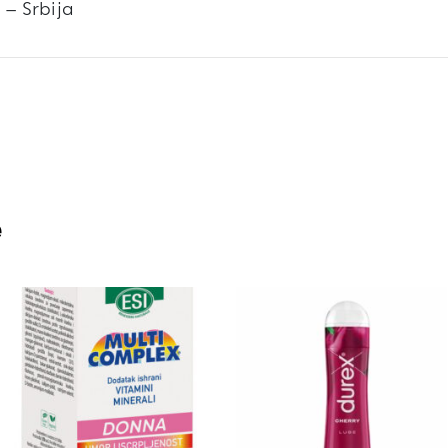
– Srbija
e