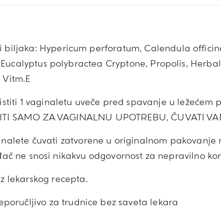
ti biljaka: Hypericum perforatum, Calendula officin
Eucalyptus polybractea Cryptone, Propolis, Herba
 Vitm.E
istiti 1 vaginaletu uveče pred spavanje u ležećem p
ISTITI SAMO ZA VAGINALNU UPOTREBU, ČUVATI V
nalete čuvati zatvorene u originalnom pakovanj
ođač ne snosi nikakvu odgovornost za nepravilno kor
z lekarskog recepta.
eporučljivo za trudnice bez saveta lekara