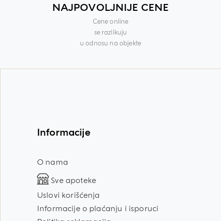
NAJPOVOLJNIJE CENE
Cene online
se razlikuju
u odnosu na objekte
Informacije
O nama
Sve apoteke
Uslovi korišćenja
Informacije o plaćanju i isporuci