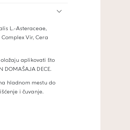
alis L.-Asteraceae,
l Complex Vir, Cera
oložaju aplikovati što
AN DOMAŠAJA DECE.
e na hladnom mestu do
išćenje i čuvanje.