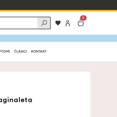
0
PTOMI
ČLANCI
KONTAKT
aginaleta