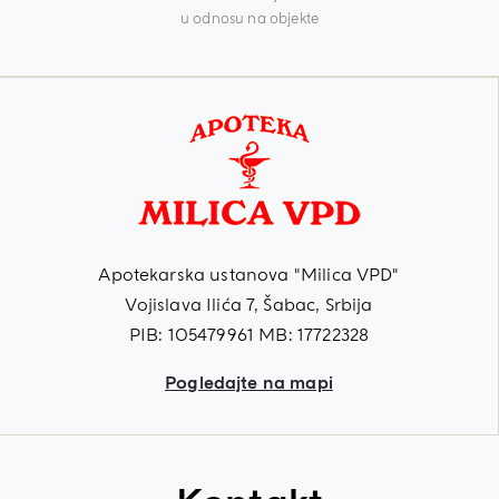
u odnosu na objekte
Apotekarska ustanova "Milica VPD"
Vojislava Ilića 7, Šabac, Srbija
PIB: 105479961 MB: 17722328
Pogledajte na mapi