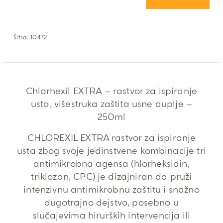
Šifra:
30472
Chlorhexil EXTRA – rastvor za ispiranje
usta, višestruka zaštita usne duplje –
250ml
CHLOREXIL EXTRA rastvor za ispiranje
usta zbog svoje jedinstvene kombinacije tri
antimikrobna agensa (hlorheksidin,
triklozan, CPC) je dizajniran da pruži
intenzivnu antimikrobnu zaštitu i snažno
dugotrajno dejstvo, posebno u
slučajevima hirurških intervencija ili