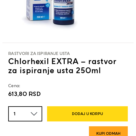
RASTVORI ZA ISPIRANJE USTA
Chlorhexil EXTRA – rastvor
za ispiranje usta 250ml
Cena:
613,80
RSD
Količina
DODAJ U KORPU
KUPI ODMAH