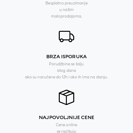
Besplatno preuzimanje
u našim
maloprodajama.
BRZA ISPORUKA
Porudžbine se šalju
istog dana
ako su naručene do 12h i ako ih ima na stanju.
NAJPOVOLJNIJE CENE
Cene online
se razlikuju