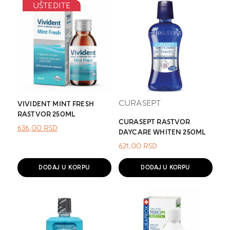
UŠTEDITE
CURASEPT
VIVIDENT MINT FRESH
RASTVOR 250ML
CURASEPT RASTVOR
ОРИГИНАЛНА
ТРЕНУТНА
636,00
RSD
DAYCARE WHITEN 250ML
ЦЕНА
ЦЕНА
ЈЕ
ЈЕ:
621,00
RSD
БИЛА:
636,00 RSD.
.
DODAJ U KORPU
DODAJ U KORPU