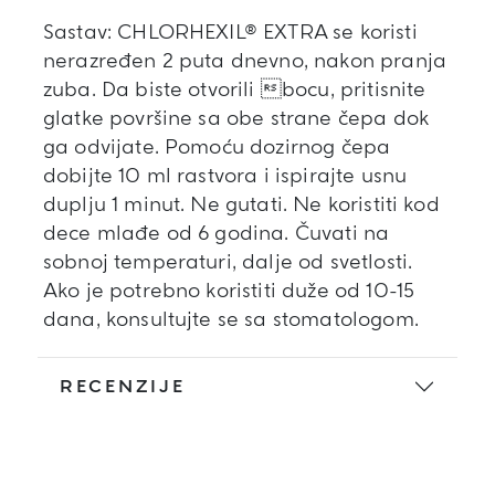
Sastav: CHLORHEXIL® EXTRA se koristi
nerazređen 2 puta dnevno, nakon pranja
zuba. Da biste otvorili bocu, pritisnite
glatke površine sa obe strane čepa dok
ga odvijate. Pomoću dozirnog čepa
dobijte 10 ml rastvora i ispirajte usnu
duplju 1 minut. Ne gutati. Ne koristiti kod
dece mlađe od 6 godina. Čuvati na
sobnoj temperaturi, dalje od svetlosti.
Ako je potrebno koristiti duže od 10-15
dana, konsultujte se sa stomatologom.
RECENZIJE