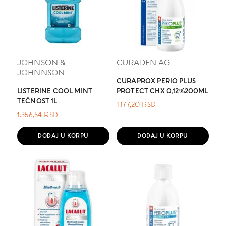
JOHNSON &
CURADEN AG
JOHNNSON
CURAPROX PERIO PLUS
LISTERINE COOL MINT
PROTECT CHX 0,12%200ML
TEČNOST 1L
1.177,20
RSD
1.356,54
RSD
DODAJ U KORPU
DODAJ U KORPU