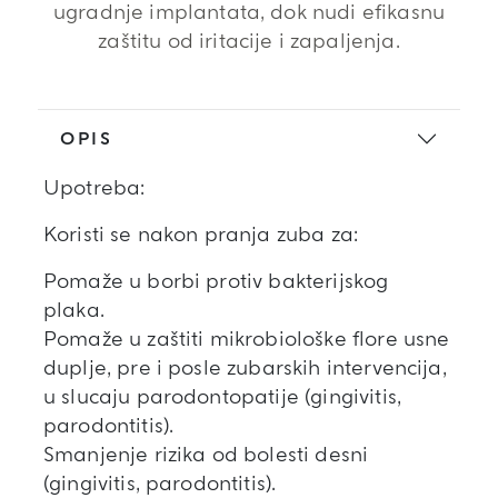
ugradnje implantata, dok nudi efikasnu
zaštitu od iritacije i zapaljenja.
OPIS
Upotreba:
Koristi se nakon pranja zuba za:
Pomaže u borbi protiv bakterijskog
plaka.
Pomaže u zaštiti mikrobiološke flore usne
duplje, pre i posle zubarskih intervencija,
u slucaju parodontopatije (gingivitis,
parodontitis).
Smanjenje rizika od bolesti desni
(gingivitis, parodontitis).