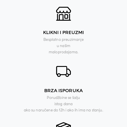
KLIKNI I PREUZMI
Besplatno preuzimanje
u našim
maloprodajama.
BRZA ISPORUKA
Porudžbine se šalju
istog dana
ako su naručene do 12h i ako ih ima na stanju.