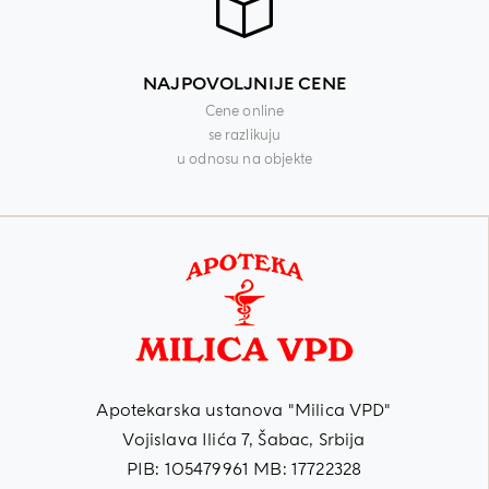
NAJPOVOLJNIJE CENE
Cene online
se razlikuju
u odnosu na objekte
Apotekarska ustanova "Milica VPD"
Vojislava Ilića 7, Šabac, Srbija
PIB: 105479961 MB: 17722328