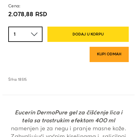
Cena:
2.078,88
RSD
Količina
DODAJ U KORPU
KUPI ODMAH
Šifra:
18515
Eucerin DermoPure gel za čišćenje lica i
tela sa trostrukim efektom 400 ml
namenjen je za negu i pranje masne kože.
Zahvaljujući voćnim kiselinama i salicilnoj