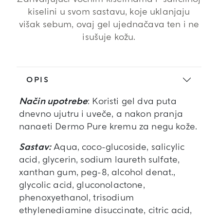
kiselini u svom sastavu, koje uklanjaju
višak sebum, ovaj gel ujednačava ten i ne
isušuje kožu.
OPIS
Način upotrebe
: Koristi gel dva puta
dnevno ujutru i uveče, a nakon pranja
nanaeti Dermo Pure kremu za negu kože.
Sastav:
Aqua, coco-glucoside, salicylic
acid, glycerin, sodium laureth sulfate,
xanthan gum, peg-8, alcohol denat.,
glycolic acid, gluconolactone,
phenoxyethanol, trisodium
ethylenediamine disuccinate, citric acid,