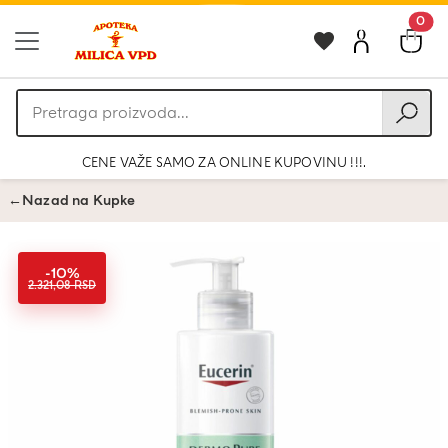
0
Pretraga
proizvoda
CENE VAŽE SAMO ZA ONLINE KUPOVINU !!!.
←
Nazad na Kupke
-10%
2.321,08 RSD