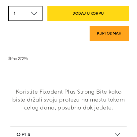
Količina
DODAJ U KORPU
KUPI ODMAH
Šifra:
27296
Koristite Fixodent Plus Strong Bite kako
biste držali svoju protezu na mestu tokom
celog dana, posebno dok jedete.
OPIS