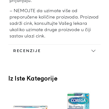
prijanjaju.
– NEMOJTE da uzimate više od
preporučene količine proizvoda. Proizvod
sadrži cink, konsultujte Vašeg lekara
ukoliko uzimate druge proizvode u čiji
sastav ulazi cink.
RECENZIJE
Iz Iste Kategorije