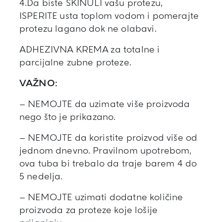
4.Da biste SKINULI vašu protezu,
ISPERITE usta toplom vodom i pomerajte
protezu lagano dok ne olabavi.
ADHEZIVNA KREMA za totalne i
parcijalne zubne proteze.
VAŽNO:
– NEMOJTE da uzimate više proizvoda
nego što je prikazano.
– NEMOJTE da koristite proizvod više od
jednom dnevno. Pravilnom upotrebom,
ova tuba bi trebalo da traje barem 4 do
5 nedelja.
– NEMOJTE uzimati dodatne količine
proizvoda za proteze koje lošije