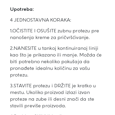
Upotreba:
4 JEDNOSTAVNA KORAKA:
1.OČISTITE I OSUŠITE zubnu protezu pre
nanošenja kreme za pričvršćivanje.
2.NANESITE u tankoj kontinuiranoj liniji
kao što je prikazano ili manje. Možda će
biti potrebno nekoliko pokušaja da
pronađete idealnu količinu za vašu
protezu.
3.STAVITE protezu i DRŽITE je kratko u
mestu. Ukoliko proizvod izlazi izvan
proteze na zube ili desni znači da ste
stavili previše proizvoda.