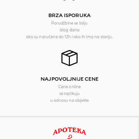
BRZA ISPORUKA
Porudžbine se šalju
istog dana
ako su naručene do 12h i ako ih ima na stanju.
NAJPOVOLJNIJE CENE
Cene online
se razlikuju
u odnosu na objekte