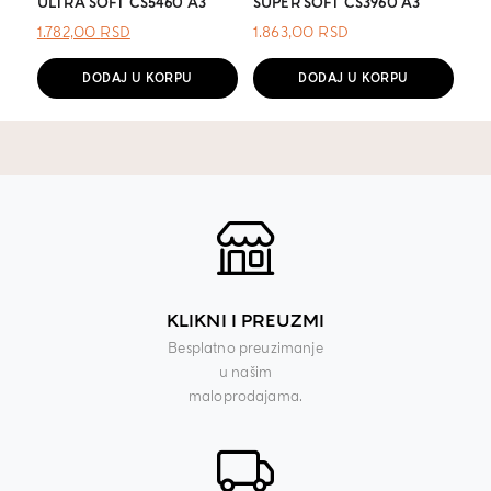
ULTRA SOFT CS5460 A3
SUPER SOFT CS3960 A3
ОРИГИНАЛНА
ТРЕНУТНА
1.782,00
RSD
1.863,00
RSD
ЦЕНА
ЦЕНА
ЈЕ
ЈЕ:
DODAJ U KORPU
DODAJ U KORPU
БИЛА:
1.782,00 RSD.
.
KLIKNI I PREUZMI
Besplatno preuzimanje
u našim
maloprodajama.