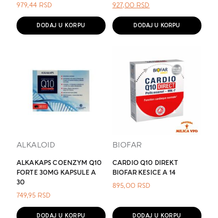
ОРИГИНАЛНА
ТРЕНУТНА
979,44
RSD
927,00
RSD
ЦЕНА
ЦЕНА
ЈЕ
ЈЕ:
DODAJ U KORPU
DODAJ U KORPU
БИЛА:
927,00 RSD.
.
ALKALOID
BIOFAR
ALKAKAPS COENZYM Q10
CARDIO Q10 DIREKT
FORTE 30MG KAPSULE A
BIOFAR KESICE A 14
30
895,00
RSD
749,95
RSD
DODAJ U KORPU
DODAJ U KORPU