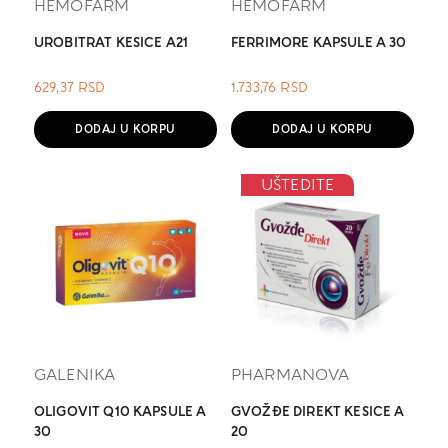
HEMOFARM
HEMOFARM
UROBITRAT KESICE A21
FERRIMORE KAPSULE A 30
629,37
RSD
1.733,76
RSD
DODAJ U KORPU
DODAJ U KORPU
UŠTEDITE
GALENIKA
PHARMANOVA
OLIGOVIT Q10 KAPSULE A
GVOŽĐE DIREKT KESICE A
30
20