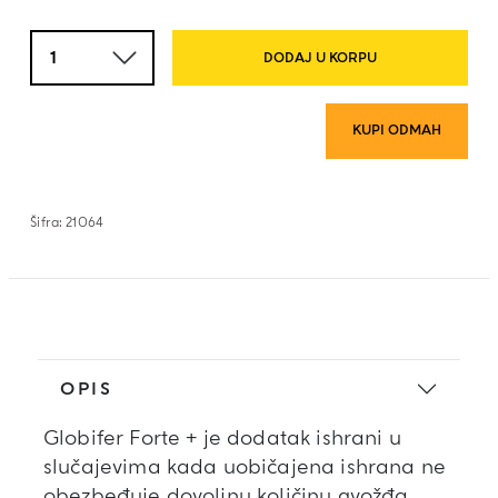
Količina
DODAJ U KORPU
KUPI ODMAH
Šifra:
21064
OPIS
Globifer Forte + je dodatak ishrani u
slučajevima kada uobičajena ishrana ne
obezbeđuje dovoljnu količinu gvožđa.