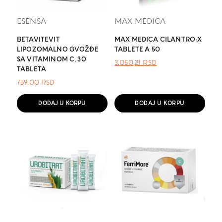
ESENSA
MAX MEDICA
BETAVITEVIT
MAX MEDICA CILANTRO-X
LIPOZOMALNO GVOŽĐE
TABLETE A 50
SA VITAMINOM C, 30
ОРИГИНАЛНА
ТРЕНУТНА
3.050,21
RSD
TABLETA
ЦЕНА
ЦЕНА
ЈЕ
ЈЕ:
759,00
RSD
БИЛА:
3.050,21 RSD.
.
DODAJ U KORPU
DODAJ U KORPU