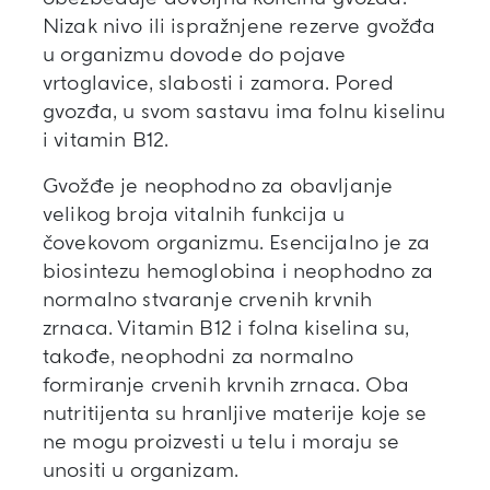
Nizak nivo ili ispražnjene rezerve gvožđa
u organizmu dovode do pojave
vrtoglavice, slabosti i zamora. Pored
gvozđa, u svom sastavu ima folnu kiselinu
i vitamin B12.
Gvožđe je neophodno za obavljanje
velikog broja vitalnih funkcija u
čovekovom organizmu. Esencijalno je za
biosintezu hemoglobina i neophodno za
normalno stvaranje crvenih krvnih
zrnaca. Vitamin B12 i folna kiselina su,
takođe, neophodni za normalno
formiranje crvenih krvnih zrnaca. Oba
nutritijenta su hranljive materije koje se
ne mogu proizvesti u telu i moraju se
unositi u organizam.