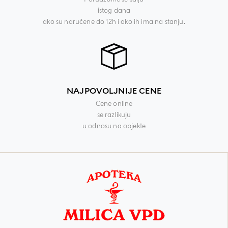
istog dana
ako su naručene do 12h i ako ih ima na stanju.
NAJPOVOLJNIJE CENE
Cene online
se razlikuju
u odnosu na objekte