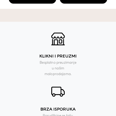
KLIKNI I PREUZMI
Besplatno preuzimanje
u našim
maloprodajama.
BRZA ISPORUKA
Porudžbine se šalju