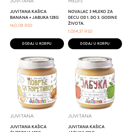
JUVITANA
MEDIS
JUVITANA KAŠICA
NOVALAC 3 MLEKO ZA
BANANA + JABUKA 128G
DECU OD 1. DO 3. GODINE
ŽIVOTA.
160,08
RSD
1.054,37
RSD
DODAJ U KORPU
DODAJ U KORPU
JUVITANA
JUVITANA
JUVITANA KAŠICA
JUVITANA KAŠICA