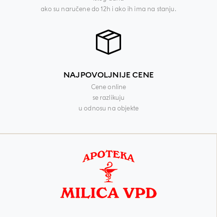
ako su naručene do 12h i ako ih ima na stanju.
NAJPOVOLJNIJE CENE
Cene online
se razlikuju
u odnosu na objekte