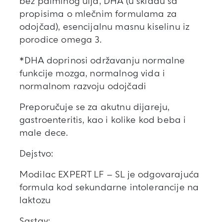
bez palminog ulja, DHA (u skladu sa
propisima o mlečnim formulama za
odojčad), esencijalnu masnu kiselinu iz
porodice omega 3.
*DHA doprinosi održavanju normalne
funkcije mozga, normalnog vida i
normalnom razvoju odojčadi
Preporučuje se za akutnu dijareju,
gastroenteritis, kao i kolike kod beba i
male dece.
Dejstvo:
Modilac EXPERT LF – SL je odgovarajuća
formula kod sekundarne intolerancije na
laktozu
Sastav: