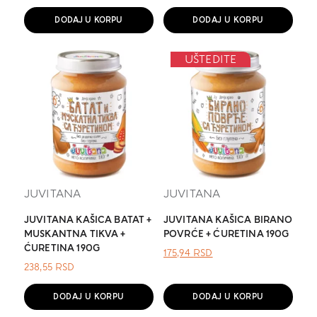
DODAJ U KORPU
DODAJ U KORPU
UŠTEDITE
JUVITANA
JUVITANA
JUVITANA KAŠICA BATAT +
JUVITANA KAŠICA BIRANO
MUSKANTNA TIKVA +
POVRĆE + ĆURETINA 190G
ĆURETINA 190G
ОРИГИНАЛНА
ТРЕНУТНА
175,94
RSD
ЦЕНА
ЦЕНА
238,55
RSD
ЈЕ
ЈЕ:
БИЛА:
175,94 RSD.
DODAJ U KORPU
DODAJ U KORPU
.