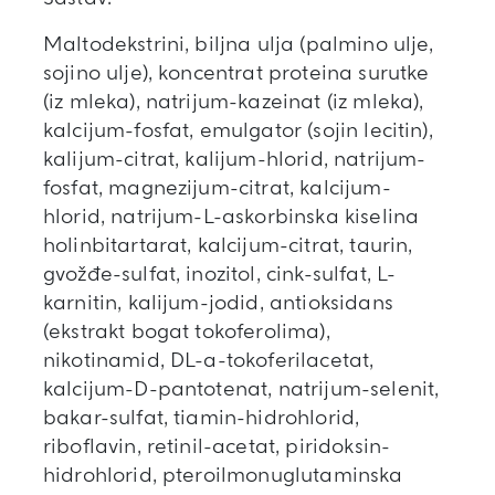
Maltodekstrini, biljna ulja (palmino ulje,
sojino ulje), koncentrat proteina surutke
(iz mleka), natrijum-kazeinat (iz mleka),
kalcijum-fosfat, emulgator (sojin lecitin),
kalijum-citrat, kalijum-hlorid, natrijum-
fosfat, magnezijum-citrat, kalcijum-
hlorid, natrijum-L-askorbinska kiselina
holinbitartarat, kalcijum-citrat, taurin,
gvožđe-sulfat, inozitol, cink-sulfat, L-
karnitin, kalijum-jodid, antioksidans
(ekstrakt bogat tokoferolima),
nikotinamid, DL-a-tokoferilacetat,
kalcijum-D-pantotenat, natrijum-selenit,
bakar-sulfat, tiamin-hidrohlorid,
riboflavin, retinil-acetat, piridoksin-
hidrohlorid, pteroilmonuglutaminska