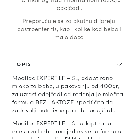
normalnog vida i normalnom razvoju
odojčadi.
Preporučuje se za akutnu dijareju,
gastroenteritis, kao i kolike kod beba i
male dece.
OPIS
Modilac EXPERT LF – SL, adaptirano
mleko za bebe, u pakovanju od 400gr,
za uzrast odojčadi od rođenja je mlečna
formula BEZ LAKTOZE, specifično da
zadovolji nutritivne potrebe odojčadi.
Modilac EXPERT LF – SL adaptirano
mleko za bebe ima jedinstvenu formulu,