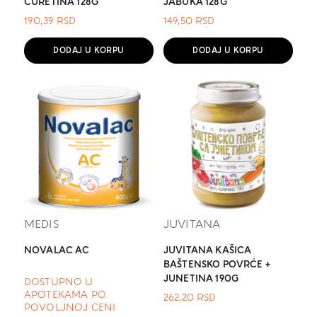
ĆURETINA 128G
JABUKA 128G
190,39
RSD
149,50
RSD
DODAJ U KORPU
DODAJ U KORPU
MEDIS
JUVITANA
NOVALAC AC
JUVITANA KAŠICA
BAŠTENSKO POVRĆE +
JUNETINA 190G
DOSTUPNO U
APOTEKAMA PO
262,20
RSD
POVOLJNOJ CENI