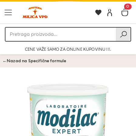
0
Pretraga
proizvoda
CENE VAŽE SAMO ZA ONLINE KUPOVINU !!!.
←
Nazad na Specifične formule