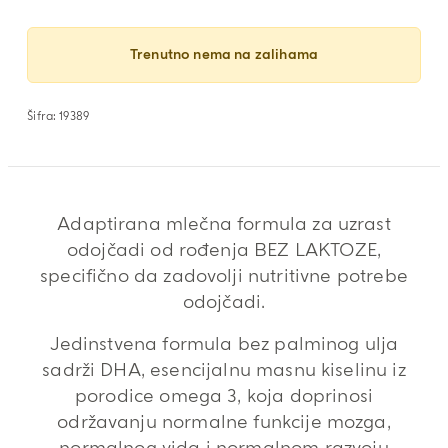
Trenutno nema na zalihama
Šifra:
19389
Adaptirana mlečna formula za uzrast
odojčadi od rođenja BEZ LAKTOZE,
specifično da zadovolji nutritivne potrebe
odojčadi.
Jedinstvena formula bez palminog ulja
sadrži DHA, esencijalnu masnu kiselinu iz
porodice omega 3, koja doprinosi
održavanju normalne funkcije mozga,