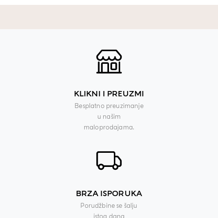
KLIKNI I PREUZMI
Besplatno preuzimanje
u našim
maloprodajama.
BRZA ISPORUKA
Porudžbine se šalju
istog dana