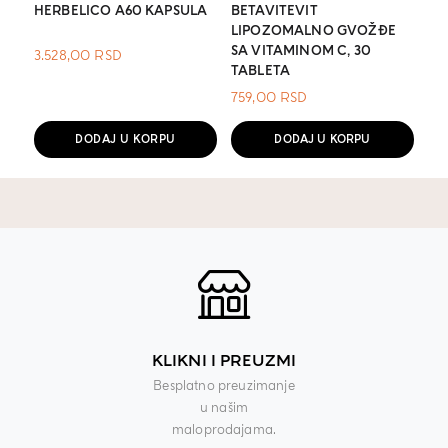
HERBELICO A60 KAPSULA
BETAVITEVIT
LIPOZOMALNO GVOŽĐE
SA VITAMINOM C, 30
3.528,00
RSD
TABLETA
759,00
RSD
DODAJ U KORPU
DODAJ U KORPU
KLIKNI I PREUZMI
Besplatno preuzimanje
u našim
maloprodajama.