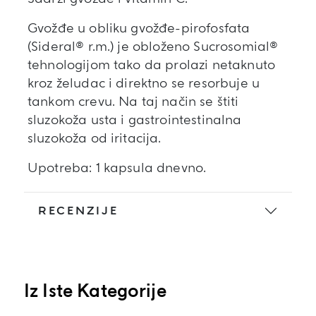
Gvožđe u obliku gvožđe-pirofosfata
(Sideral® r.m.) je obloženo Sucrosomial®
tehnologijom tako da prolazi netaknuto
kroz želudac i direktno se resorbuje u
tankom crevu. Na taj način se štiti
sluzokoža usta i gastrointestinalna
sluzokoža od iritacija.
Upotreba: 1 kapsula dnevno.
RECENZIJE
Iz Iste Kategorije