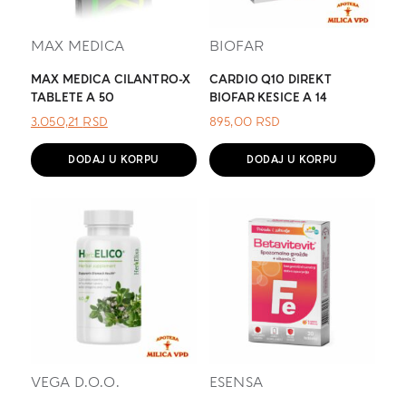
MAX MEDICA
BIOFAR
MAX MEDICA CILANTRO-X
CARDIO Q10 DIREKT
TABLETE A 50
BIOFAR KESICE A 14
ОРИГИНАЛНА
ТРЕНУТНА
3.050,21
RSD
895,00
RSD
ЦЕНА
ЦЕНА
ЈЕ
ЈЕ:
DODAJ U KORPU
DODAJ U KORPU
БИЛА:
3.050,21 RSD.
.
VEGA D.O.O.
ESENSA