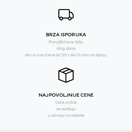
BRZA ISPORUKA
Porudžbine se šalju
istog dana
ako su naručene do 12h i ako ih ima na stanju.
NAJPOVOLJNIJE CENE
Cene online
se razlikuju
u odnosu na objekte