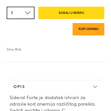
Količina
DODAJ U KORPU
KUPI ODMAH
Šifra:
9836
OPIS
Sideral Forte je dodatak ishrani za
odrasle kod anemija različitog porekla.
Sadrži gvožđe i vitamin C.