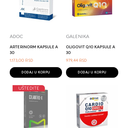
ADOC
GALENIKA
ARTERINORM KAPSULE A
OLIGOVIT Q10 KAPSULE A
30
30
1.173,00
RSD
979,44
RSD
DODAJ U KORPU
DODAJ U KORPU
UŠTEDITE