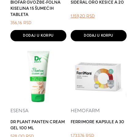
BIOFAR GVOŽĐE-FOLNA
SIDERAL ORO KESICE A 20
KISELINA 15 ŠUMEĆIH
TABLETA
ОРИГИНАЛНА
ТРЕНУТНА
1.159,20
RSD
ЦЕНА
ЦЕНА
356,16
RSD
ЈЕ
ЈЕ:
БИЛА:
1.159,20 RSD.
DODAJ U KORPU
DODAJ U KORPU
.
ESENSA
HEMOFARM
DR PLANT PANTEN CREAM
FERRIMORE KAPSULE A 30
GEL 100 ML
1.733,76
RSD
528,00
RSD