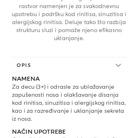
rastvor namenjen je za svakodnevnu
upotrebu i podršku kod rinitisa, sinuzitisa i
alergijskog rinitisa. Deluje tako što razbija
strukturu sluzi i pomaže njeno efikasno
uklanjanje.
OPIS
NAMENA
Za decu (3+) i odrasle za ublažavanje
zapušenosti nosa i olakšavanje disanja
kod rinitisa, sinuzitisa i alergijskog rinitisa,
kao i za razređivanje i uklanjanje sekreta
iz nosa.
NAČIN UPOTREBE