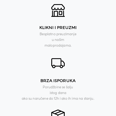
KLIKNI I PREUZMI
Besplatno preuzimanje
u našim
maloprodajama.
BRZA ISPORUKA
Porudžbine se šalju
istog dana
ako su naručene do 12h i ako ih ima na stanju.