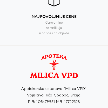
NAJPOVOLJNIJE CENE
Cene online
se razlikuju
u odnosu na objekte
Apotekarska ustanova "Milica VPD"
Vojislava Ilića 7, Šabac, Srbija
PIB: 105479961 MB: 17722328