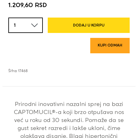
1.209,60
RSD
Količina
DODAJ U KORPU
KUPI ODMAH
Šifra:
17468
Prirodni inovativni nazalni sprej na bazi
CAPTOMUCIL®-a koji brzo otpušava nos
već u roku od 30 sekundi. Pomaže da se
gust sekret razredi i lakše ukloni, čime
olakšava disanje. Blagi hipertonični