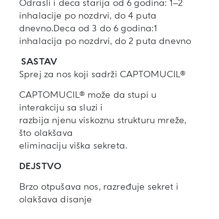
Odrasli i deca starija od 6 godina: 1–2
inhalacije po nozdrvi, do 4 puta
dnevno.Deca od 3 do 6 godina:1
inhalacija po nozdrvi, do 2 puta dnevno
SASTAV
Sprej za nos koji sadrži CAPTOMUCIL®
CAPTOMUCIL® može da stupi u
interakciju sa sluzi i
razbija njenu viskoznu strukturu mreže,
što olakšava
eliminaciju viška sekreta.
DEJSTVO
Brzo otpušava nos, razređuje sekret i
olakšava disanje