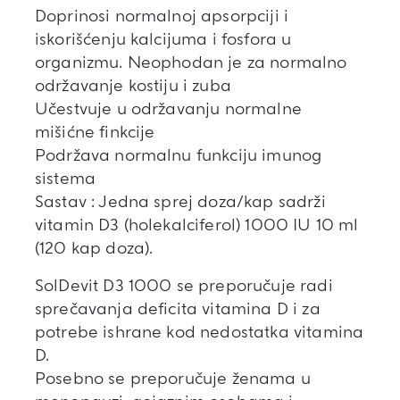
Doprinosi normalnoj apsorpciji i
iskorišćenju kalcijuma i fosfora u
organizmu. Neophodan je za normalno
održavanje kostiju i zuba
Učestvuje u održavanju normalne
mišićne finkcije
Podržava normalnu funkciju imunog
sistema
Sastav : Jedna sprej doza/kap sadrži
vitamin D3 (holekalciferol) 1000 IU 10 ml
(120 kap doza).
SolDevit D3 1000 se preporučuje radi
sprečavanja deficita vitamina D i za
potrebe ishrane kod nedostatka vitamina
D.
Posebno se preporučuje ženama u