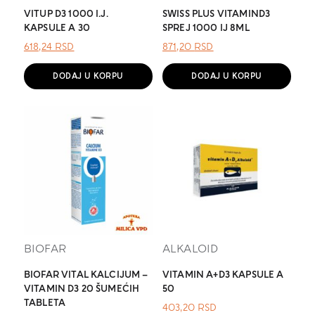
VITUP D3 1000 I.J.
SWISS PLUS VITAMIND3
KAPSULE A 30
SPREJ 1000 IJ 8ML
ОРИГИНАЛНА
ТРЕНУТНА
ОРИГИНАЛНА
ТРЕНУТНА
618,24
RSD
871,20
RSD
ЦЕНА
ЦЕНА
ЦЕНА
ЦЕНА
ЈЕ
ЈЕ:
ЈЕ
ЈЕ:
DODAJ U KORPU
DODAJ U KORPU
БИЛА:
618,24 RSD.
БИЛА:
871,20 RSD.
.
.
BIOFAR
ALKALOID
BIOFAR VITAL KALCIJUM –
VITAMIN A+D3 KAPSULE A
VITAMIN D3 20 ŠUMEĆIH
50
TABLETA
403,20
RSD