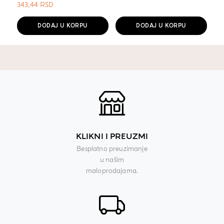
343,44
RSD
DODAJ U KORPU
DODAJ U KORPU
KLIKNI I PREUZMI
Besplatno preuzimanje
u našim
maloprodajama.