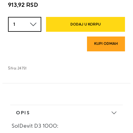
913,92
RSD
Količina
DODAJ U KORPU
KUPI ODMAH
Šifra:
24751
OPIS
SolDevit D3 1000: