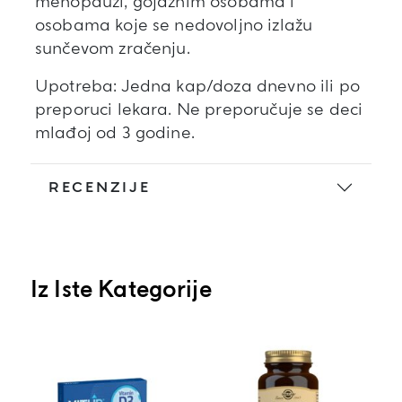
menopauzi, gojaznim osobama i
osobama koje se nedovoljno izlažu
sunčevom zračenju.
Upotreba: Jedna kap/doza dnevno ili po
preporuci lekara. Ne preporučuje se deci
mlađoj od 3 godine.
RECENZIJE
Iz Iste Kategorije