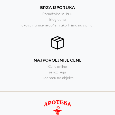
BRZA ISPORUKA
Porudžbine se šalju
istog dana
ako su naručene do 12h i ako ih ima na stanju.
NAJPOVOLJNIJE CENE
Cene online
se razlikuju
u odnosu na objekte