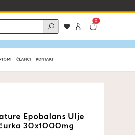
0
PTOMI
ČLANCI
KONTAKT
ature Epobalans Ulje
oćurka 30x1000mg