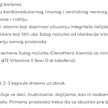
g balansa,
u kardiovaskularnog, imunog i centralnog nervnog 
ose i noktiju.
ni vitamin koji doprinosi očuvanju integriteta ćelij
idans koji štiti ulje žutog noćurka od oksidacije i
anju samog proizvoda.
 semena žutog noćurka (Oenothera biennis) sa mi
g αTE Vitamina E (kao D-α-tokoferol).
:
2-3 kapsule dnevno uz obrok.
uje se deci, trudnicama, dojiljama, kao ni osobam
voda. Primena proizvoda treba da se obustavi pre b