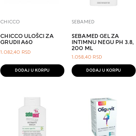
CHICCO
SEBAMED
CHICCO ULOŠCI ZA
SEBAMED GEL ZA
GRUDII A60
INTIMNU NEGU PH 3.8,
200 ML
1.082,40
RSD
1.058,40
RSD
DODAJ U KORPU
DODAJ U KORPU