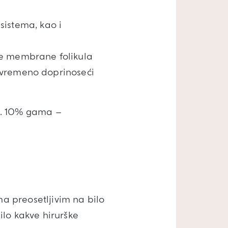
sistema, kao i
ske membrane folikula
stovremeno doprinoseći
n. 10% gama –
a preosetljivim na bilo
ilo kakve hirurške