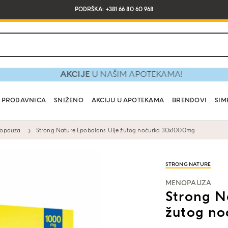
PODRŠKA: +381 66 80 60 968
AKCIJE
U NAŠIM APOTEKAMA!
PRODAVNICA
SNIŽENO
AKCIJU U APOTEKAMA
BRENDOVI
SIM
opauza
Strong Nature Epobalans Ulje žutog noćurka 30x1000mg
STRONG NATURE
MENOPAUZA
Strong N
žutog n