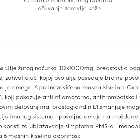
očuvanje hormonalnog balansa i
očuvanje zdravlja kože.
s Ulje žutog noćurka 30x1000mg predstavlja boga
, zahvaljujući kojoj ovo ulje poseduje brojne povolj
a je omega-6 polinezasićena masna kiselina. Ova k
1, koji pokazuje antiinflamatorno, antitrombotsko i
 ovim delovanjima, prostaglandin E1 smanjuje mog
ciju imunog sistema i povoljno deluje na moždane f
o koristi za ublažavanje simptoma PMS-a i menopa
6 masnih kiselina doprinosi: