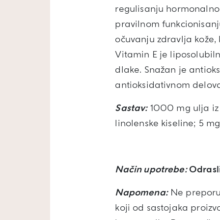
regulisanju hormonalno
pravilnom funkcionisanj
očuvanju zdravlja kože, k
Vitamin E je liposolubil
dlake. Snažan je antioks
antioksidativnom delov
Sastav:
1000 mg ulja iz
linolenske kiseline; 5 m
Način upotrebe:
Odrasli
Napomena:
Ne preporuč
koji od sastojaka proiz