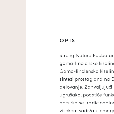
OPIS
Strong Nature Epobalan
gama-linolenske kiseline
Gama-linolenska kiselin
sintezi prostaglandina E
delovanje. Zahvaljujući
ugrušaka, podstiče funk
noćurka se tradicionaln
visokom sadržaju omega 