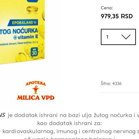
Cena:
979,35
RSD
Količina
Šifra:
4336
ANS
je dodatak ishrani na bazi ulja žutog noćurka i
kao dodatak ishrani za:
e kardiovaskularnog, imunog i centralnog nervnog 