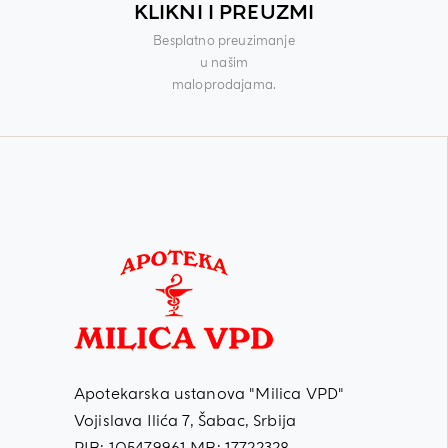
KLIKNI I PREUZMI
Besplatno preuzimanje
u našim
maloprodajama.
Apotekarska ustanova "Milica VPD"
Vojislava Ilića 7, Šabac, Srbija
PIB: 105479961 MB: 17722328