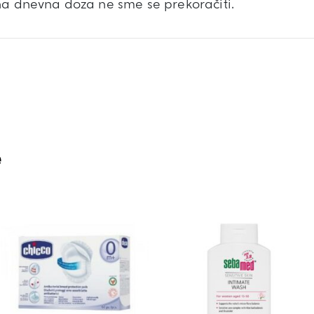
na dnevna doza ne sme se prekoračiti.
e