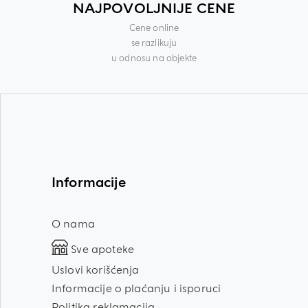
NAJPOVOLJNIJE CENE
Cene online
se razlikuju
u odnosu na objekte
Informacije
O nama
Sve apoteke
Uslovi korišćenja
Informacije o plaćanju i isporuci
Politika reklamacija