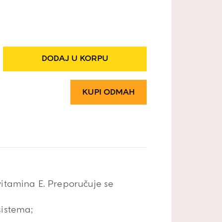
DODAJ U KORPU
KUPI ODMAH
 vitamina E. Preporučuje se
sistema;