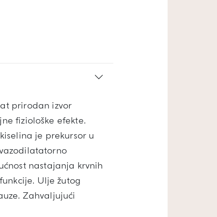
t prirodan izvor
ne fiziološke efekte.
iselina je prekursor u
 vazodilatatorno
ućnost nastajanja krvnih
unkcije. Ulje žutog
uze. Zahvaljujući