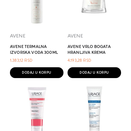
AVENE
AVENE
AVENE TERMALNA
AVENE VRLO BOGATA
IZVORSKA VODA 300ML
HRANLJIVA KREMA
1.383,12
RSD
4.193,28
RSD
DODAJ U KORPU
DODAJ U KORPU