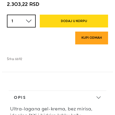
2.303,22
RSD
Količina
DODAJ U KORPU
KUPI ODMAH
Šifra:
6692
OPIS
Ultra-lagana gel-krema, bez mirisa,