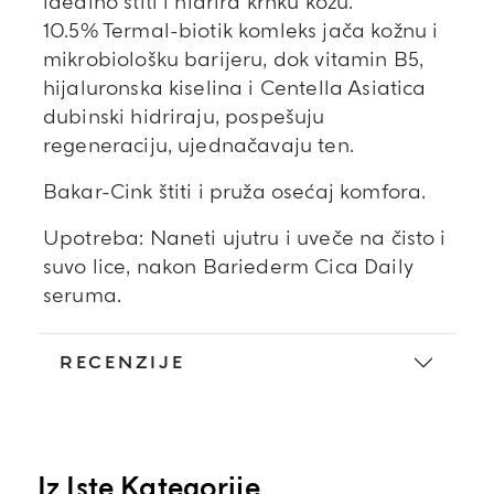
idealno štiti i hidrira krhku kožu.
10.5% Termal-biotik komleks jača kožnu i
mikrobiološku barijeru, dok vitamin B5,
hijaluronska kiselina i Centella Asiatica
dubinski hidriraju, pospešuju
regeneraciju, ujednačavaju ten.
Bakar-Cink štiti i pruža osećaj komfora.
Upotreba: Naneti ujutru i uveče na čisto i
suvo lice, nakon Bariederm Cica Daily
seruma.
RECENZIJE
Iz Iste Kategorije