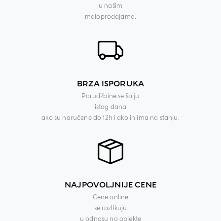
u našim
maloprodajama.
BRZA ISPORUKA
Porudžbine se šalju
istog dana
ako su naručene do 12h i ako ih ima na stanju.
NAJPOVOLJNIJE CENE
Cene online
se razlikuju
u odnosu na objekte