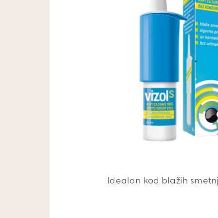
Idealan kod blažih smetnj