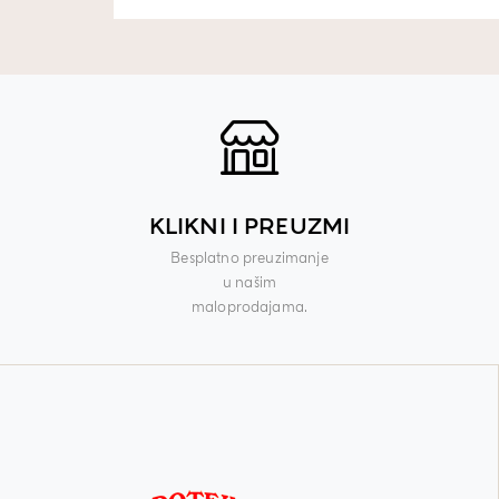
KLIKNI I PREUZMI
Besplatno preuzimanje
u našim
maloprodajama.