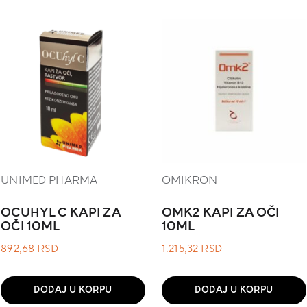
UNIMED PHARMA
OMIKRON
OCUHYL C KAPI ZA
OMK2 KAPI ZA OČI
OČI 10ML
10ML
892,68
RSD
1.215,32
RSD
DODAJ U KORPU
DODAJ U KORPU