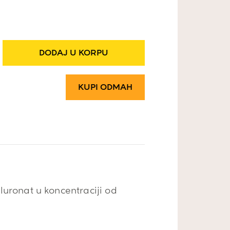
D
DODAJ U KORPU
KUPI ODMAH
luronat u koncentraciji od