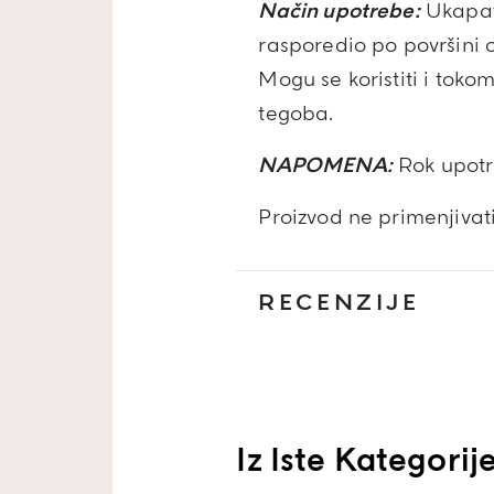
Način upotrebe:
Ukapati
rasporedio po površini 
Mogu se koristiti i tok
tegoba.
NAPOMENA:
Rok upotr
Proizvod ne primenjivat
RECENZIJE
Iz Iste Kategorij