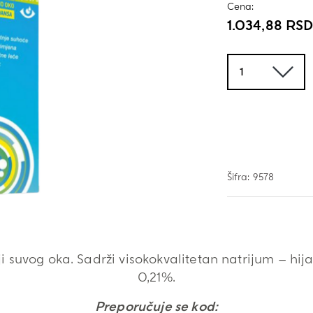
Cena:
1.034,88
RS
Količina
Šifra:
9578
i suvog oka. Sadrži visokokvalitetan natrijum – hija
0,21%.
Preporučuje se kod: