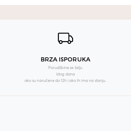
BRZA ISPORUKA
Porudžbine se šalju
istog dana
ako su naručene do 12h i ako ih ima na stanju.