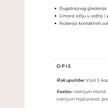
Dugotrajnog gledanja 
Umora očiju u vožnji i
Nošenja kontaktnih so
OPIS
Rok upotrbe:
Vizol S kap
Sastav:
natrijum hlorid,
natrijum hijaluronat, pr