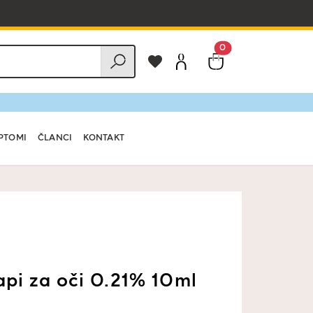
0
PTOMI
ČLANCI
KONTAKT
api za oči 0.21% 10ml