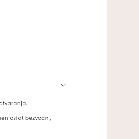
 otvaranja.
genfosfat bezvodni,