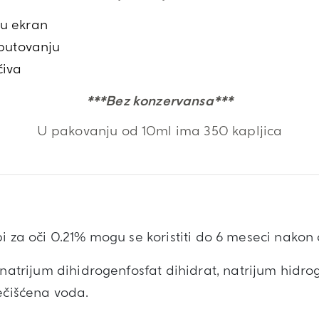
u ekran
 putovanju
čiva
***Bez konzervansa***
U pakovanju od 10ml ima 350 kapljica
i za oči 0.21% mogu se koristiti do 6 meseci nakon
 natrijum dihidrogenfosfat dihidrat, natrijum hidro
ečišćena voda.