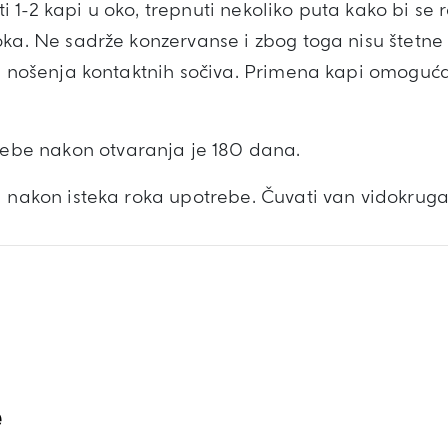
 1-2 kapi u oko, trepnuti nekoliko puta kako bi se
oka. Ne sadrže konzervanse i zbog toga nisu štetne
om nošenja kontaktnih sočiva. Primena kapi omoguć
ebe nakon otvaranja je 180 dana.
i nakon isteka roka upotrebe. Čuvati van vidokrug
e