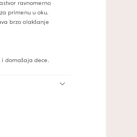
 rastvor ravnomerno
 za primenu u oku.
ava brzo olakšanje
a i domašaja dece.