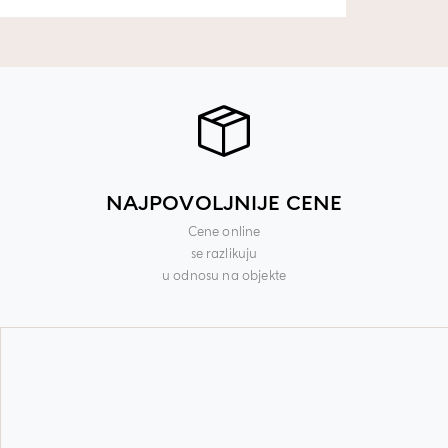
NAJPOVOLJNIJE CENE
Cene online
se razlikuju
u odnosu na objekte