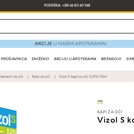
PODRŠKA: +381 66 80 60 968
AKCIJE
U NAŠIM APOTEKAMA!
PRODAVNICA
SNIŽENO
AKCIJU U APOTEKAMA
BRENDOVI
SIM
lementi za oči
Kapi za oči
Vizol S kapi za oči 0.21% 10ml
JGL
KAPI ZA OČI
Vizol S k