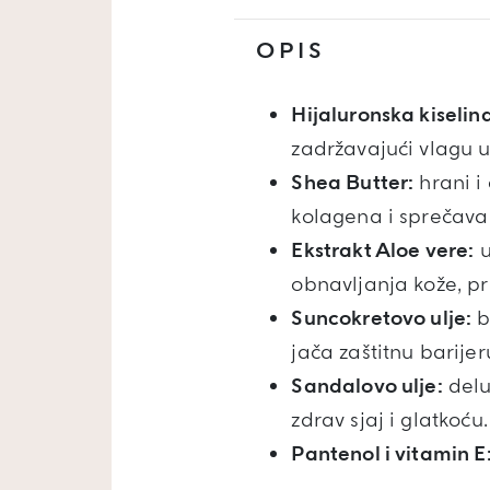
OPIS
Hijaluronska kiselin
zadržavajući vlagu 
Shea Butter:
hrani i
kolagena i sprečava 
Ekstrakt Aloe vere:
u
obnavljanja kože, pru
Suncokretovo ulje:
b
jača zaštitnu barijer
Sandalovo ulje:
delu
zdrav sjaj i glatkoću.
Pantenol i vitamin E