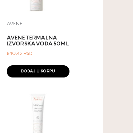
AVENE
AVENE TERMALNA
IZVORSKA VODA 50ML
840,42
RSD
DODAJ U KORPU