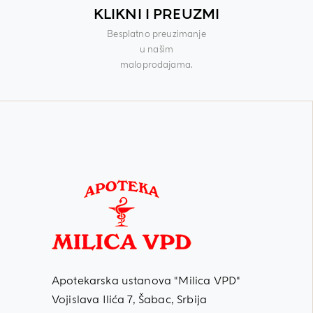
KLIKNI I PREUZMI
Besplatno preuzimanje
u našim
maloprodajama.
Apotekarska ustanova "Milica VPD"
Vojislava Ilića 7, Šabac, Srbija