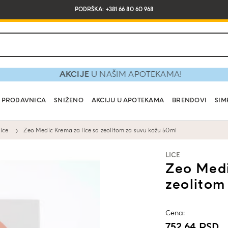
PODRŠKA: +381 66 80 60 968
AKCIJE
U NAŠIM APOTEKAMA!
PRODAVNICA
SNIŽENO
AKCIJU U APOTEKAMA
BRENDOVI
SIM
ice
Zeo Medic Krema za lice sa zeolitom za suvu kožu 50ml
LICE
Zeo Medi
zeolitom
Cena:
752,64
RSD