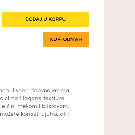
DODAJ U KORPU
KUPI ODMAH
formulisana dnevna krema
ojcima i lagane teksture,
 je čini mekom i blistavom.
žete koristiti ujutru, ali i