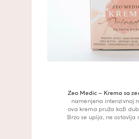
Zeo Medic – Krema sa zeo
namenjena intenzivnoj ne
ova krema pruža koži dubin
Brzo se upija, ne ostavlja 