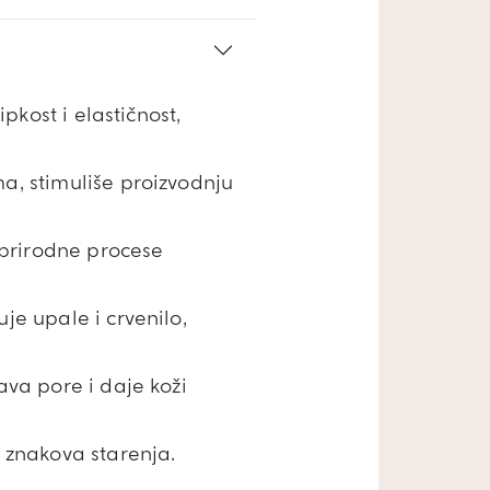
pkost i elastičnost,
a, stimuliše proizvodnju
 prirodne procese
je upale i crvenilo,
ava pore i daje koži
 znakova starenja.