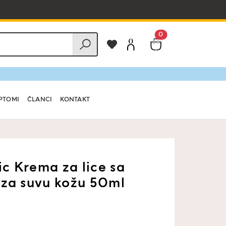
0
PTOMI
ČLANCI
KONTAKT
c Krema za lice sa
 za suvu kožu 50ml