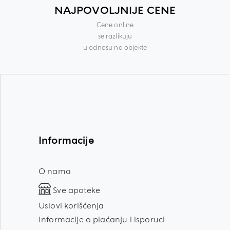
NAJPOVOLJNIJE CENE
Cene online
se razlikuju
u odnosu na objekte
Informacije
O nama
Sve apoteke
Uslovi korišćenja
Informacije o plaćanju i isporuci