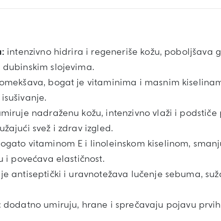
a:
intenzivno hidrira i regeneriše kožu, poboljšava gi
u dubinskim slojevima.
 omekšava, bogat je vitaminima i masnim kiselinam
isušivanje.
miruje nadraženu kožu, intenzivno vlaži i podstiče
žajući svež i zdrav izgled.
ogato vitaminom E i linoleinskom kiselinom, smanju
u i povećava elastičnost.
je antiseptički i uravnotežava lučenje sebuma, suž
:
dodatno umiruju, hrane i sprečavaju pojavu prvih