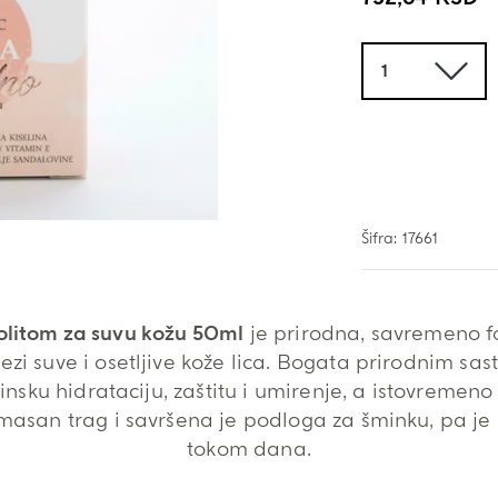
Količina
Šifra:
17661
litom za suvu kožu 50ml
je prirodna, savremeno 
zi suve i osetljive kože lica. Bogata prirodnim sast
sku hidrataciju, zaštitu i umirenje, a istovremeno
masan trag i savršena je podloga za šminku, pa je mo
tokom dana.