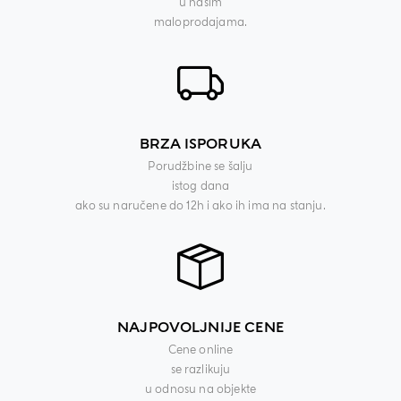
u našim
maloprodajama.
BRZA ISPORUKA
Porudžbine se šalju
istog dana
ako su naručene do 12h i ako ih ima na stanju.
NAJPOVOLJNIJE CENE
Cene online
se razlikuju
u odnosu na objekte