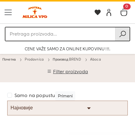
0
Pretraga
proizvoda
CENE VAŽE SAMO ZA ONLINE KUPOVINU !!!.
Почетна
Prodavnica
Производ BREND
Aboca
Filter proizvoda
Samo na popustu
Primeni