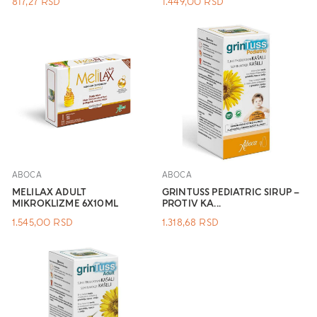
817,27
RSD
1.449,00
RSD
ABOCA
ABOCA
MELILAX ADULT
GRINTUSS PEDIATRIC SIRUP –
MIKROKLIZME 6X10ML
PROTIV KA...
1.545,00
RSD
1.318,68
RSD