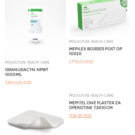
MOLNLYCKE HEALTH CARE
MEPILEX BORDER POST OP
10X20
1.779,03
RSD
MOLNLYCKE HEALTH CARE
GRANUDACYN NPWT
1000ML
3.800,52
RSD
MOLNLYCKE HEALTH CARE
MEPITEL ONE FLASTER ZA
OPEKOTINE 7,5X10CM
ОРИГИНАЛНА
ТРЕНУТНА
704,29
RSD
ЦЕНА
ЦЕНА
ЈЕ
ЈЕ:
БИЛА:
704,29 RSD.