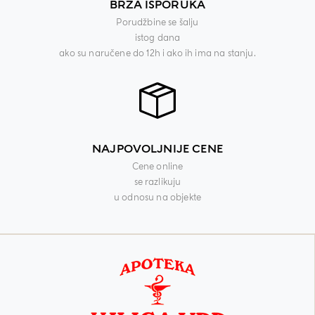
BRZA ISPORUKA
Porudžbine se šalju
istog dana
ako su naručene do 12h i ako ih ima na stanju.
NAJPOVOLJNIJE CENE
Cene online
se razlikuju
u odnosu na objekte