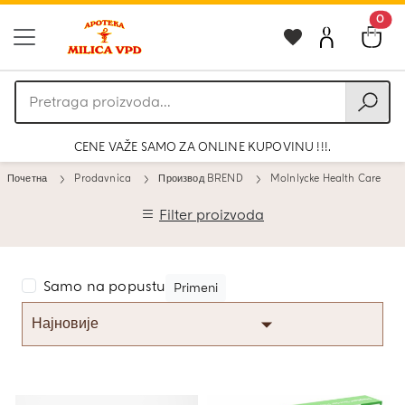
0
Pretraga
proizvoda
CENE VAŽE SAMO ZA ONLINE KUPOVINU !!!.
Почетна
Prodavnica
Производ BREND
Molnlycke Health Care
Filter proizvoda
Samo na popustu
Primeni