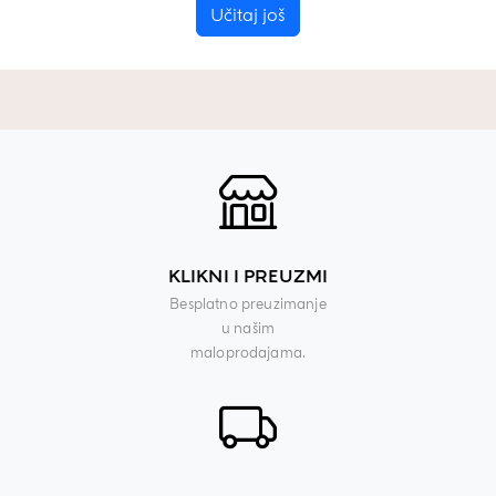
Učitaj još
KLIKNI I PREUZMI
Besplatno preuzimanje
u našim
maloprodajama.