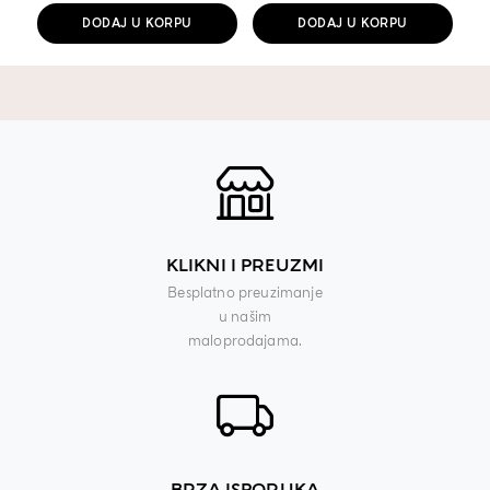
ЈЕ
ЈЕ:
DODAJ U KORPU
DODAJ U KORPU
БИЛА:
373,98 RSD.
.
KLIKNI I PREUZMI
Besplatno preuzimanje
u našim
maloprodajama.