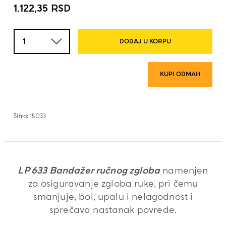
1.122,35
RSD
Količina
DODAJ U KORPU
KUPI ODMAH
Šifra:
15033
LP 633 Bandažer ručnog zgloba
namenjen
za osiguravanje zgloba ruke, pri čemu
smanjuje, bol, upalu i nelagodnost i
sprečava nastanak povrede.