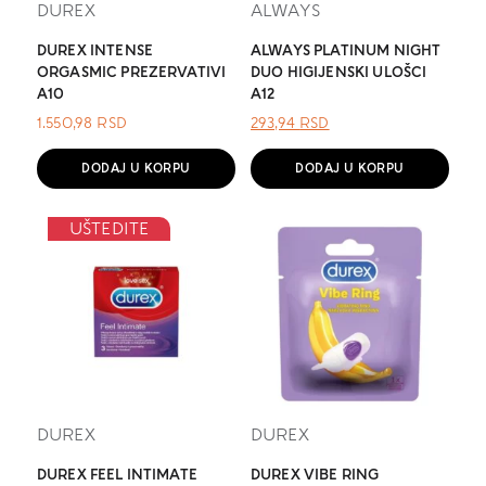
DUREX
ALWAYS
DUREX INTENSE
ALWAYS PLATINUM NIGHT
ORGASMIC PREZERVATIVI
DUO HIGIJENSKI ULOŠCI
A10
A12
ОРИГИНАЛНА
ТРЕНУТНА
1.550,98
RSD
293,94
RSD
ЦЕНА
ЦЕНА
ЈЕ
ЈЕ:
DODAJ U KORPU
DODAJ U KORPU
БИЛА:
293,94 RSD.
.
UŠTEDITE
DUREX
DUREX
DUREX FEEL INTIMATE
DUREX VIBE RING