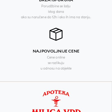
BRZA ISPORUKA
Porudžbine se šalju
istog dana
ako su naručene do 12h i ako ih ima na stanju.
NAJPOVOLJNIJE CENE
Cene online
se razlikuju
u odnosu na objekte