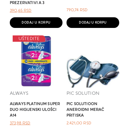
PREZERVATIVI A 3
790,74
RSD
ОРИГИНАЛНА
ТРЕНУТНА
390,65
RSD
ЦЕНА
ЦЕНА
ЈЕ
ЈЕ:
DODAJ U KORPU
DODAJ U KORPU
БИЛА:
390,65 RSD.
.
UŠTEDITE
ALWAYS
PIC SOLUTION
ALWAYS PLATINUM SUPER
PIC SOLUTIOON
DUO HIGIJENSKI ULOŠCI
ANEROIDNI MERAČ
A14
PRITISKA
ОРИГИНАЛНА
ТРЕНУТНА
373,98
RSD
2.421,00
RSD
ЦЕНА
ЦЕНА