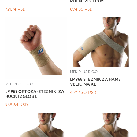
RUČNI ZGLOB M
721,74
RSD
894,36
RSD
MEDIPLUS D.O.O.
LP 958 STEZNIK ZA RAME
VELIČINA XL
MEDIPLUS D.O.O.
LP 959 ORTOZA (STEZNIK) ZA
4.246,70
RSD
RUČNI ZGLOB L
938,64
RSD