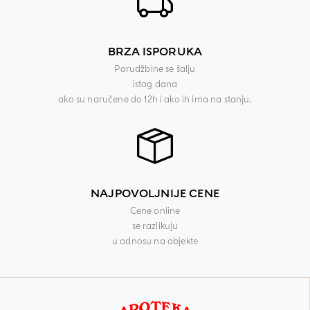
BRZA ISPORUKA
Porudžbine se šalju
istog dana
ako su naručene do 12h i ako ih ima na stanju.
NAJPOVOLJNIJE CENE
Cene online
se razlikuju
u odnosu na objekte