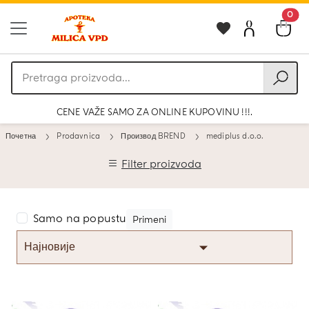
0
Pretraga
proizvoda
CENE VAŽE SAMO ZA ONLINE KUPOVINU !!!.
Почетна
Prodavnica
Производ BREND
mediplus d.o.o.
Filter proizvoda
Samo na popustu
Primeni