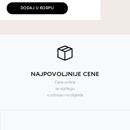
DODAJ U KORPU
NAJPOVOLJNIJE CENE
Cene online
se razlikuju
u odnosu na objekte