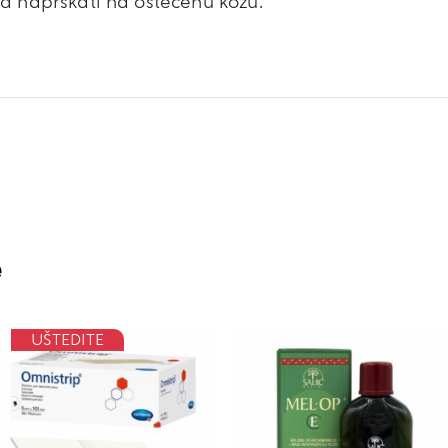
a naprskati na oštećenu kožu.
e
UŠTEDITE