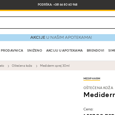
PODRŠKA: +381 66 80 60 968
AKCIJE
U NAŠIM APOTEKAMA!
PRODAVNICA
SNIŽENO
AKCIJU U APOTEKAMA
BRENDOVI
SIM
elo
Oštećena koža
Mediderm sprej 30ml
MEDIPHARM
OŠTEĆENA KOŽA
Mediderm
Cena: