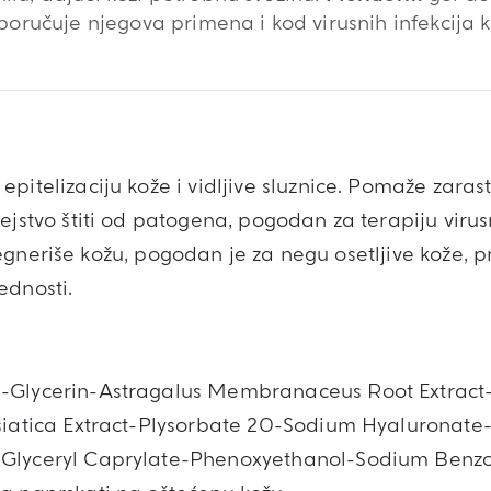
poručuje njegova primena i kod virusnih infekcija k
pitelizaciju kože i vidljive sluznice. Pomaže zaras
ejstvo štiti od patogena, pogodan za terapiju virusn
 i regneriše kožu, pogodan je za negu osetljive kože, 
ednosti.
-Glycerin-Astragalus Membranaceus Root Extract-
siatica Extract-Plysorbate 20-Sodium Hyaluronate-A
Glyceryl Caprylate-Phenoxyethanol-Sodium Benzoa