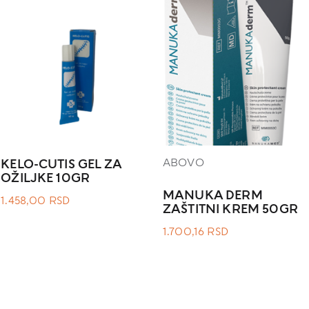
ABOVO
KELO-CUTIS GEL ZA
OŽILJKE 10GR
MANUKA DERM
1.458,00
RSD
ZAŠTITNI KREM 50GR
1.700,16
RSD