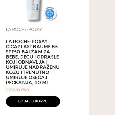
LA ROCHE-POSAY
LA ROCHE-POSAY
CICAPLAST BAUME B5
SPF50 BALZAM ZA
BEBE, DECU I ODRASLE
KOJI OBNAVLJA I
UMIRUJE NADRAŽENU
KOŽU I TRENUTNO
UMIRUJE OSEĆAJ
PECKANJA, 40 ML
1.259,33
RSD
DODAJ U KORPU