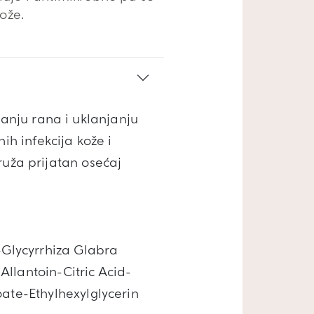
ože.
tanju rana i uklanjanju
ih infekcija kože i
pruža prijatan osećaj
Glycyrrhiza Glabra
llantoin-Citric Acid-
te-Ethylhexylglycerin