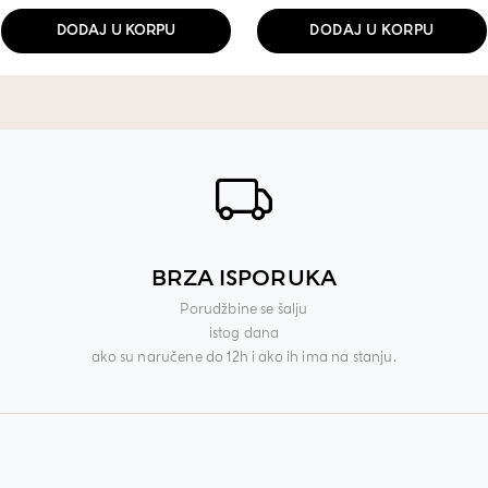
DODAJ U KORPU
DODAJ U KORPU
BRZA ISPORUKA
Porudžbine se šalju
istog dana
ako su naručene do 12h i ako ih ima na stanju.