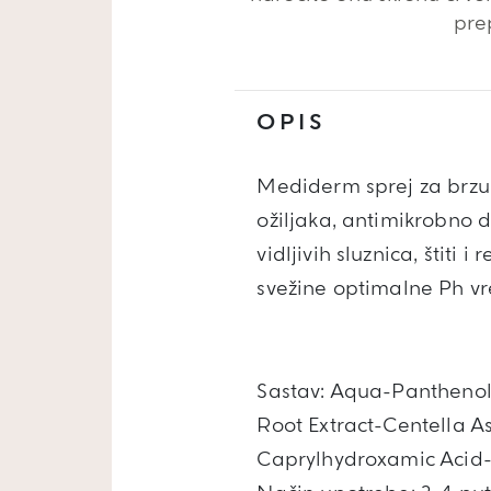
pre
OPIS
Mediderm sprej za brzu e
ožiljaka, antimikrobno d
vidljivih sluznica, štiti
svežine optimalne Ph vr
Sastav: Aqua-Panthenol
Root Extract-Centella A
Caprylhydroxamic Acid-