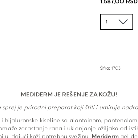
1.587,00
RSD
Količina
Šifra:
1703
MEDIDERM JE REŠENJE ZA KOŽU!
prej je prirodni preparat koji štiti i umiruje nadr
e i hijaluronske kiseline sa alantoinom, pantenol
maže zarastanje rana i uklanjanje ožiljaka od istih,
ilu, dajući koži potrebnu svežinu.
Meriderm
gel de