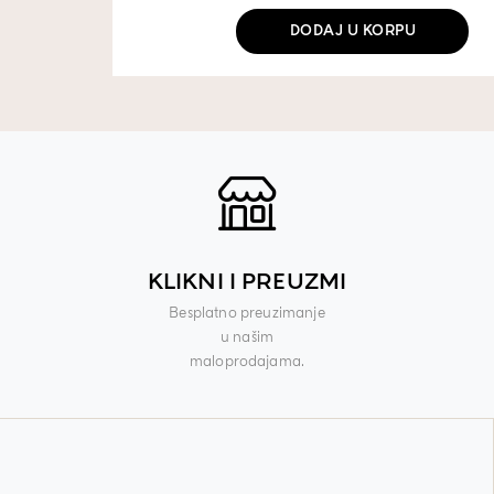
DODAJ U KORPU
KLIKNI I PREUZMI
Besplatno preuzimanje
u našim
maloprodajama.