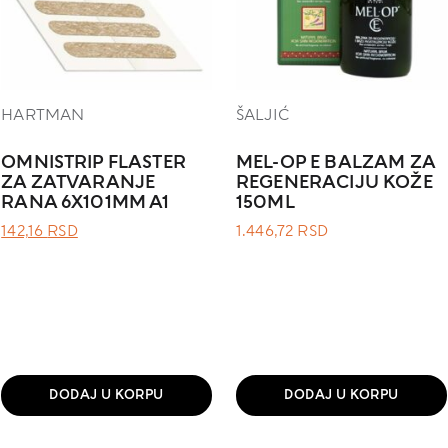
HARTMAN
ŠALJIĆ
OMNISTRIP FLASTER
MEL-OP E BALZAM ZA
ZA ZATVARANJE
REGENERACIJU KOŽE
RANA 6X101MM A1
150ML
ОРИГИНАЛНА
ТРЕНУТНА
142,16
RSD
1.446,72
RSD
ЦЕНА
ЦЕНА
ЈЕ
ЈЕ:
БИЛА:
142,16 RSD.
.
DODAJ U KORPU
DODAJ U KORPU