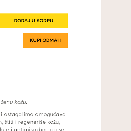
DODAJ U KORPU
KUPI ODMAH
aženu kožu.
om i astagalima omogućava
 štiti i regeneriše kožu,
luje i antimikrobno pa se