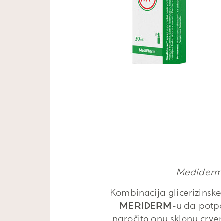
Mediderm s
Kombinacija glicerizinsk
MERIDERM
-u da potpo
naročito onu sklonu crven