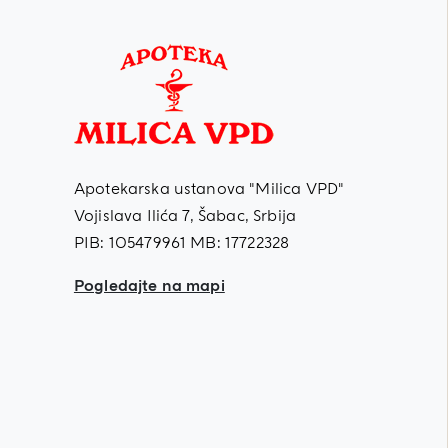
Apotekarska ustanova "Milica VPD"
Vojislava Ilića 7, Šabac, Srbija
PIB: 105479961 MB: 17722328
Pogledajte na mapi