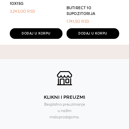
10X15G
BUTIRECT 10
3.243,00
RSD
SUPOZITORIJA
1.741,50
RSD
DODAJ U KORPU
DODAJ U KORPU
KLIKNI I PREUZMI
Besplatno preuzimanje
u našim
maloprodajama.