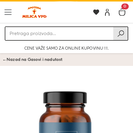
0
Pretraga
proizvoda
CENE VAŽE SAMO ZA ONLINE KUPOVINU !!!.
←
Nazad na Gasovi i nadutost