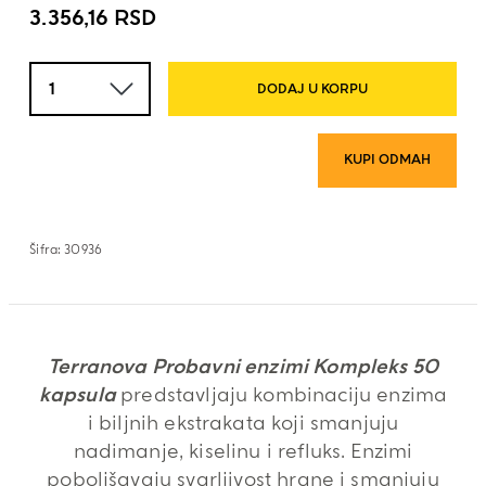
3.356,16
RSD
Količina
DODAJ U KORPU
KUPI ODMAH
Šifra:
30936
Terranova Probavni enzimi Kompleks 50
kapsula
predstavljaju kombinaciju enzima
i biljnih ekstrakata koji smanjuju
nadimanje, kiselinu i refluks. Enzimi
poboljšavaju svarljivost hrane i smanjuju