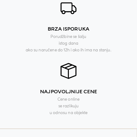
BRZA ISPORUKA
Porudžbine se šalju
istog dana
ako su naručene do 12h i ako ih ima na stanju.
NAJPOVOLJNIJE CENE
Cene online
se razlikuju
u odnosu na objekte