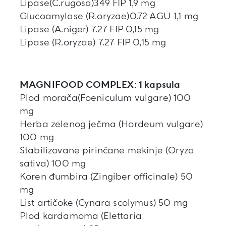
Lipase(C.rugosa)349 FIP 1,9 mg
Glucoamylase (R.oryzae)0.72 AGU 1,1 mg
Lipase (A.niger) 7.27 FIP 0,15 mg
Lipase (R.oryzae) 7.27 FIP 0,15 mg
MAGNIFOOD COMPLEX: 1 kapsula
Plod morača(Foeniculum vulgare) 100
mg
Herba zelenog ječma (Hordeum vulgare)
100 mg
Stabilizovane pirinčane mekinje (Oryza
sativa) 100 mg
Koren đumbira (Zingiber officinale) 50
mg
List artičoke (Cynara scolymus) 50 mg
Plod kardamoma (Elettaria