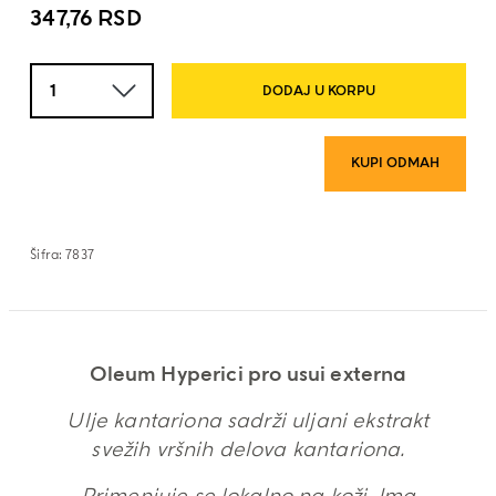
347,76
RSD
Količina
DODAJ U KORPU
KUPI ODMAH
Šifra:
7837
Oleum Hyperici pro usui externa
Ulje kantariona sadrži uljani ekstrakt
svežih vršnih delova kantariona.