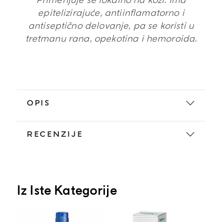
Primenjuje se lokalno na koži. Ima
epitelizirajuće, antiinflamatorno i
antiseptično delovanje, pa se koristi u
tretmanu rana, opekotina i hemoroida.
OPIS
RECENZIJE
Iz Iste Kategorije