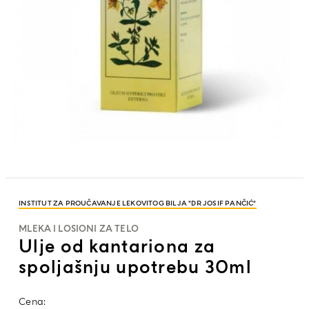
INSTITUT ZA PROUČAVANJE LEKOVITOG BILJA "DR JOSIF PANČIĆ"
MLEKA I LOSIONI ZA TELO
Ulje od kantariona za
spoljašnju upotrebu 30ml
Cena: