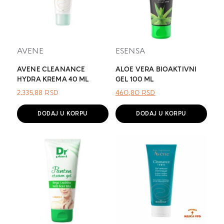
AVENE
ESENSA
AVENE CLEANANCE
ALOE VERA BIOAKTIVNI
HYDRA KREMA 40 ML
GEL 100 ML
ОРИГИНАЛНА
ТРЕНУТНА
2.335,88
RSD
460,80
RSD
ЦЕНА
ЦЕНА
ЈЕ
ЈЕ:
DODAJ U KORPU
DODAJ U KORPU
БИЛА:
460,80 RSD.
.