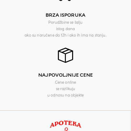
BRZA ISPORUKA
Porudžbine se šalju
istog dana
ako su naručene do 12h i ako ih ima na stanju.
NAJPOVOLJNIJE CENE
Cene online
se razlikuju
u odnosu na objekte