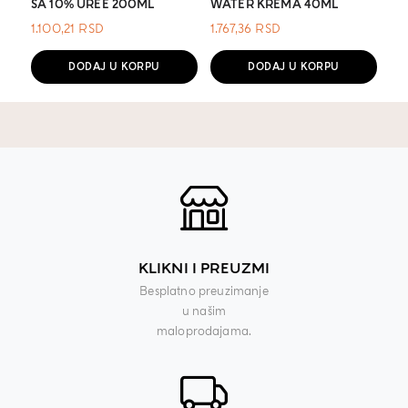
SA 10% UREE 200ML
WATER KREMA 40ML
1.100,21
RSD
1.767,36
RSD
DODAJ U KORPU
DODAJ U KORPU
KLIKNI I PREUZMI
Besplatno preuzimanje
u našim
maloprodajama.