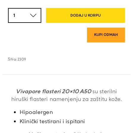
Količina
DODAJ U KORPU
KUPI ODMAH
Šifra:
2309
Vivapore flasteri 20×10 A50
su sterilni
hiruški flasteri namenjenju za zaštitu kože.
Hipoalergen
Klinički testirani i ispitani