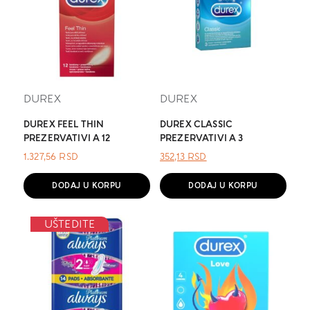
DUREX
DUREX
DUREX FEEL THIN
DUREX CLASSIC
PREZERVATIVI A 12
PREZERVATIVI A 3
ОРИГИНАЛНА
ТРЕНУТНА
1.327,56
RSD
352,13
RSD
ЦЕНА
ЦЕНА
ЈЕ
ЈЕ:
DODAJ U KORPU
DODAJ U KORPU
БИЛА:
352,13 RSD.
.
UŠTEDITE